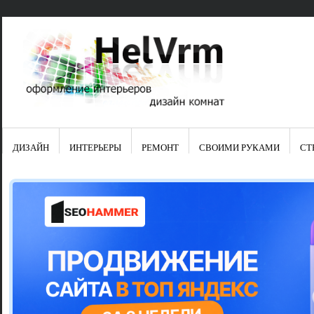
ДИЗАЙН
ИНТЕРЬЕРЫ
РЕМОНТ
СВОИМИ РУКАМИ
СТ
Свежие зап
Яркая синяя
цвет в интер
Японские ку
Черно-оранж
Элитные кух
Элитная пос
Шкаф-пенал 
Электропров
Что предста
Школа ремо
Черно-белая
Электрическ
Фасады для
сотворят чу
Шьем шторы
Чем отмыть 