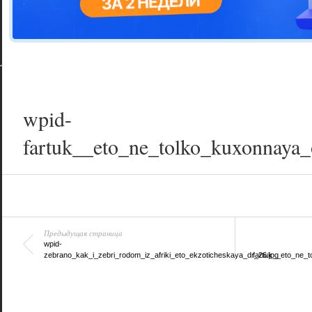
Цветовая га
варианта
wpid-
fartuk__eto_ne_tolko_kuxonnaya_
Предыдущая страница
wpid-
zebrano_kak_i_zebri_rodom_iz_afriki_eto_ekzoticheskaya_dr_26.jpg
fartuk__eto_ne_