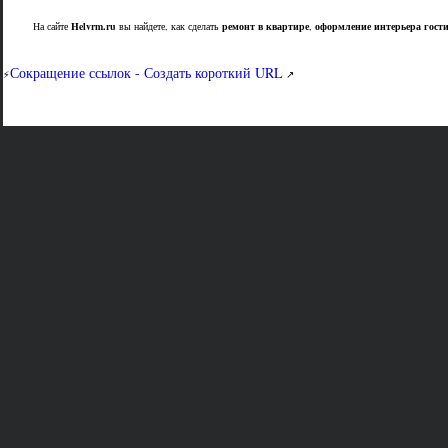
На сайте
Helvrm.ru
вы найдете, как сделать
ремонт в квартире
,
оформление интерьера гост
Сокращение ссылок - Создать короткий URL
⚡
↗