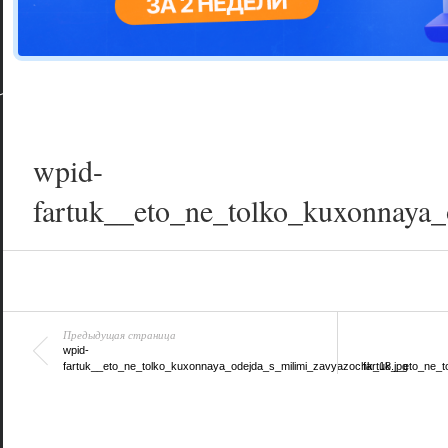
Цветовая га
варианта
wpid-
fartuk__eto_ne_tolko_kuxonnaya_
Предыдущая страница
wpid-
fartuk__eto_ne_tolko_kuxonnaya_odejda_s_milimi_zavyazochk_18.jpg
fartuk__eto_ne_