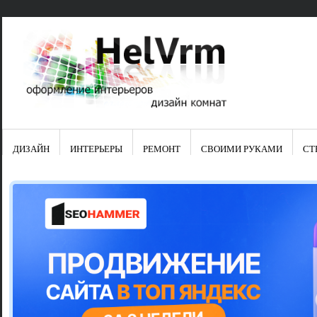
ДИЗАЙН
ИНТЕРЬЕРЫ
РЕМОНТ
СВОИМИ РУКАМИ
СТ
Свежие зап
Яркая синяя
цвет в интер
Японские ку
Черно-оранж
Элитные кух
Элитная пос
Шкаф-пенал 
Электропров
Что предста
Школа ремо
Черно-белая
Электрическ
Фасады для
сотворят чу
Шьем шторы
Чем отмыть 