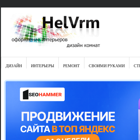
ДИЗАЙН
ИНТЕРЬЕРЫ
РЕМОНТ
СВОИМИ РУКАМИ
СТ
Свежие зап
Яркая синяя
цвет в интер
Японские ку
Черно-оранж
Элитные кух
Элитная пос
Шкаф-пенал 
Электропров
Что предста
Школа ремо
Черно-белая
Электрическ
Фасады для
сотворят чу
Шьем шторы
Чем отмыть 