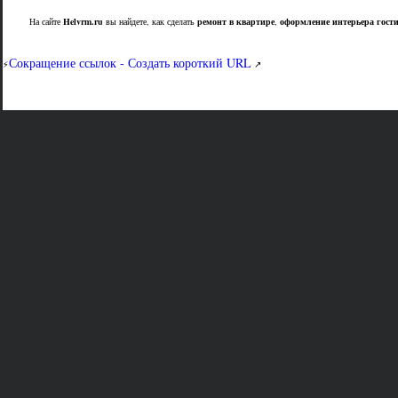
На сайте
Helvrm.ru
вы найдете, как сделать
ремонт в квартире
,
оформление интерьера гост
Сокращение ссылок - Создать короткий URL
⚡
↗