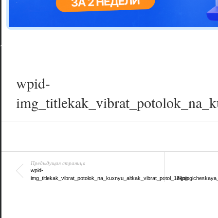
Цветовая га
варианта
wpid-
img_titlekak_vibrat_potolok_na_k
Предыдущая страница
wpid-
img_titlekak_vibrat_potolok_na_kuxnyu_altkak_vibrat_potol_13.jpg
ekologicheskaya_