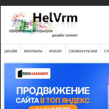
ДИЗАЙН
ИНТЕРЬЕРЫ
РЕМОНТ
СВОИМИ РУКАМИ
СТ
Свежие зап
Яркая синяя
цвет в интер
Японские ку
Черно-оранж
Элитные кух
Элитная пос
Шкаф-пенал 
Электропров
Что предста
Школа ремо
Черно-белая
Электрическ
Фасады для
сотворят чу
Шьем шторы
Чем отмыть 