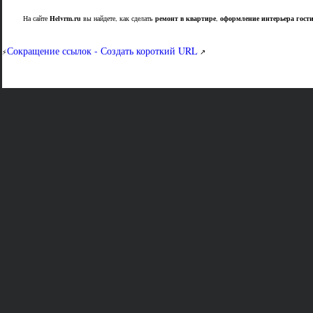
На сайте
Helvrm.ru
вы найдете, как сделать
ремонт в квартире
,
оформление интерьера гост
Сокращение ссылок - Создать короткий URL
⚡
↗