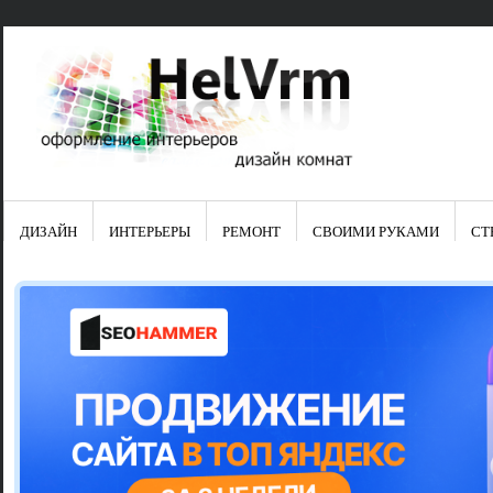
ДИЗАЙН
ИНТЕРЬЕРЫ
РЕМОНТ
СВОИМИ РУКАМИ
СТ
Свежие зап
Яркая синяя
цвет в интер
Японские ку
Черно-оранж
Элитные кух
Элитная пос
Шкаф-пенал 
Электропров
Что предста
Школа ремо
Черно-белая
Электрическ
Фасады для
сотворят чу
Шьем шторы
Чем отмыть 