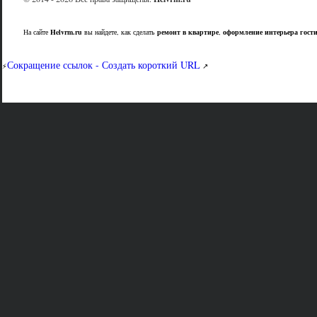
На сайте
Helvrm.ru
вы найдете, как сделать
ремонт в квартире
,
оформление интерьера гост
Сокращение ссылок - Создать короткий URL
⚡
↗