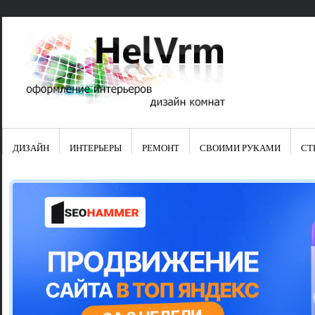
ДИЗАЙН
ИНТЕРЬЕРЫ
РЕМОНТ
СВОИМИ РУКАМИ
СТ
Свежие зап
Яркая синяя
цвет в интер
Японские ку
Черно-оранж
Элитные кух
Элитная пос
Шкаф-пенал 
Электропров
Что предста
Школа ремо
Черно-белая
Электрическ
Фасады для
сотворят чу
Шьем шторы
Чем отмыть 