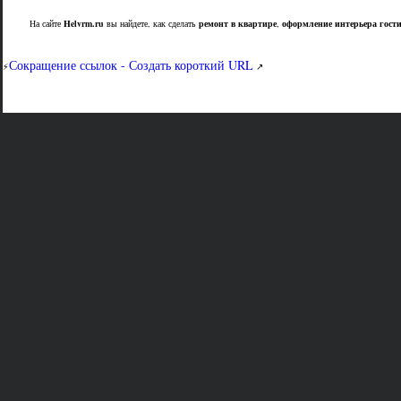
На сайте
Helvrm.ru
вы найдете, как сделать
ремонт в квартире
,
оформление интерьера гост
Сокращение ссылок - Создать короткий URL
⚡
↗