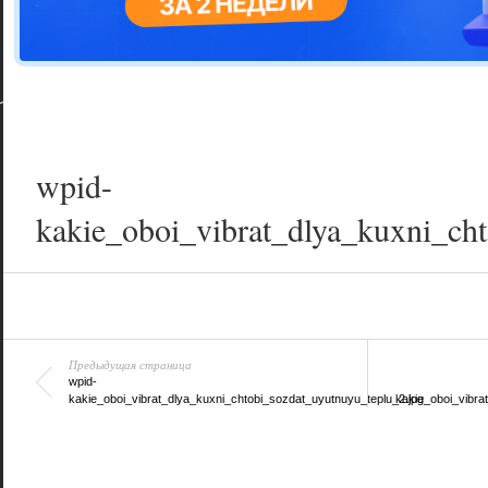
Цветовая га
варианта
wpid-
kakie_oboi_vibrat_dlya_kuxni_ch
Предыдущая страница
wpid-
kakie_oboi_vibrat_dlya_kuxni_chtobi_sozdat_uyutnuyu_teplu_2.jpg
kakie_oboi_vibra