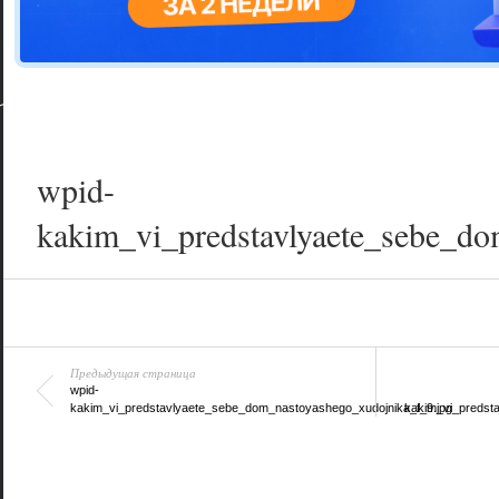
Цветовая га
варианта
wpid-
kakim_vi_predstavlyaete_sebe_do
Предыдущая страница
wpid-
kakim_vi_predstavlyaete_sebe_dom_nastoyashego_xudojnika_f_9.jpg
kakim_vi_predst