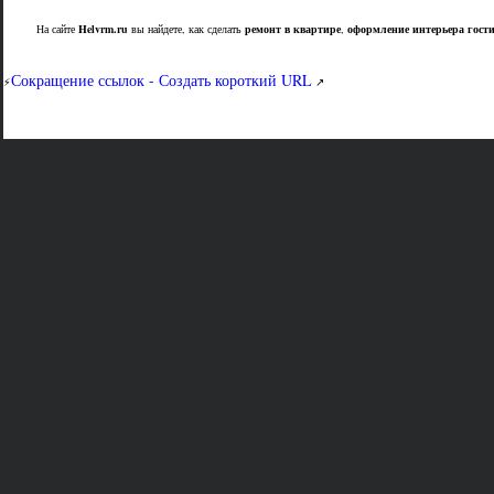
На сайте
Helvrm.ru
вы найдете, как сделать
ремонт в квартире
,
оформление интерьера гост
Сокращение ссылок - Создать короткий URL
⚡
↗