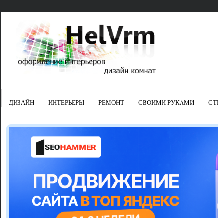
ДИЗАЙН
ИНТЕРЬЕРЫ
РЕМОНТ
СВОИМИ РУКАМИ
СТ
Свежие зап
Яркая синяя
цвет в интер
Японские ку
Черно-оранж
Элитные кух
Элитная пос
Шкаф-пенал 
Электропров
Что предста
Школа ремо
Черно-белая
Электрическ
Фасады для
сотворят чу
Шьем шторы
Чем отмыть 