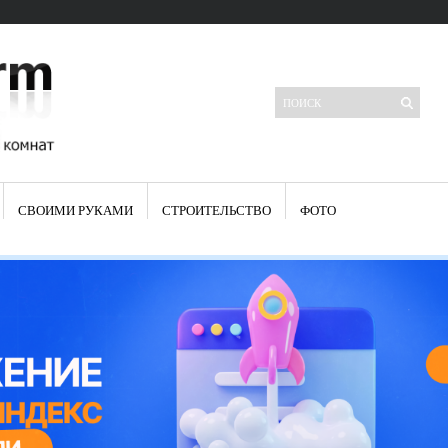
СВОИМИ РУКАМИ
СТРОИТЕЛЬСТВО
ФОТО
Свежие записи
Яркая синяя кухня: как грамотно можно использовать холодный
цвет в интерьере
Японские кухонные ножи: традиции древних самураев
Черно-оранжевая кухня – борьба вкуса или поиск нового
Элитные кухни: стилевые особенности
Элитная посуда для кухни – гордость любой хозяйки
Шкаф-пенал для кухни по инструкции
Электропроводка на кухне: планирование и монтаж
Что представляет собой столовая группа для кухни
Школа ремонта кухни
Черно-белая кухня – дань моде или универсальный вариант дизайна
Электрические вытяжки для кухни:особенности применения
Фасады для кухни своими руками — ваша фантазия, плюс навыки
сотворят чудеса
Шьем шторы на кухню сами: пошаговая инструкция
Чем отмыть жир на кухне – советы опытных хозяек