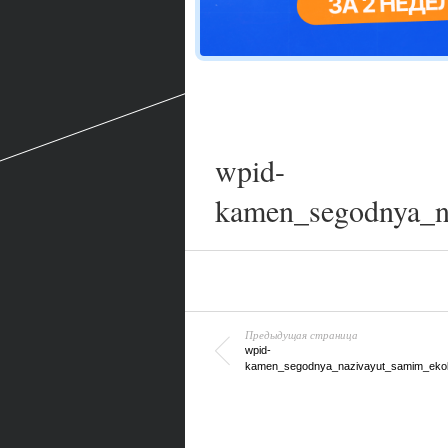
wpid-
kamen_segodnya_n
Предыдущая страница
wpid-
kamen_segodnya_nazivayut_samim_ekolo