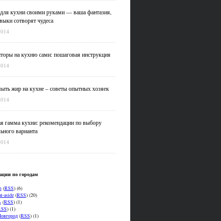
для кухни своими руками — ваша фантазия,
выки сотворят чудеса
2014
оры на кухню сами: пошаговая инструкция
2014
ыть жир на кухне – советы опытных хозяек
2014
я гамма кухни: рекомендации по выбору
ьного варианта
2014
ации по городам
n
(
RSS
) (6)
t-aside
(
RSS
) (20)
ь
(
RSS
) (1)
RSS
) (1)
овгород
(
RSS
) (1)