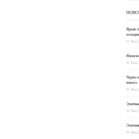
НОВО
Яркая с
холодны
01 Ноя 
Японски
01 Ноя 
Черно-о
нового
01 Ноя 
Элитные
01 Ноя 
Элитная
01 Ноя 