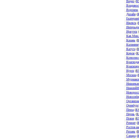
Видео
(
R
Владивос
Воронеж
Дизайн
(
Екатерин
Ижевск
(
Интерьер
Иркутск
(
Кав.Мин
Казань
(
R
Калининг
Калуга
(
R
Киров
(
R
Комсомол
Краснода
Краснояр
Курск
(
R
Москва
(
Мурманс
Нижнека
НижнийН
Новоросс
Новосиби
Организа
Оренбург
Пенза
(
R
Пермь
(
R
Псков
(
R
Ремонт
(
Ростов-н
Рязань
(
R
Самара
(