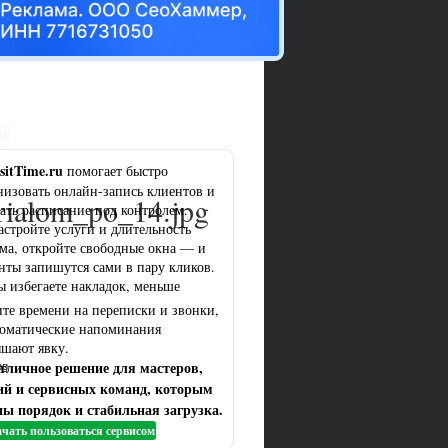
ма
sitTime.ru
помогает быстро
низовать онлайн-запись клиентов и
ialom_po_14.jpg
ать расписание под контролем.
астройте услуги и длительность
ма, откройте свободные окна — и
нты запишутся сами в пару кликов.
ы избегаете накладок, меньше
ите времени на переписки и звонки,
томатические напоминания
шают явку.
тличное решение для мастеров,
pg
ий и сервисных команд, которым
ы порядок и стабильная загрузка.
чать пользоваться сервисом