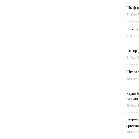
Шкаф-пе
31 Окт 
Электро
31 Окт 
Что пре
31 Окт 
Школа р
30 Окт 
Черно-б
вариант
30 Окт 
Электри
примен
30 Окт 