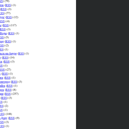
SS
) (79)
ток
(
RSS
) (1)
(
RSS
) (3)
RSS
) (77)
бург
(
RSS
) (12)
RSS
) (4)
ы
(
RSS
) (117)
RSS
) (3)
.Воды
(
RSS
) (1)
SS
) (5)
рад
(
RSS
) (1)
SS
) (2)
SS
) (1)
ьск-на-Амуре
(
RSS
) (1)
р
(
RSS
) (14)
ск
(
RSS
) (3)
SS
) (1)
RSS
) (27)
к
(
RSS
) (1)
мск
(
RSS
) (1)
овгород
(
RSS
) (3)
ийск
(
RSS
) (1)
рск
(
RSS
) (8)
ции
(
RSS
) (257)
(
RSS
) (3)
SS
) (1)
SS
) (2)
SS
) (1)
RSS
) (148)
а-Дону
(
RSS
) (9)
SS
) (3)
RSS
) (1)