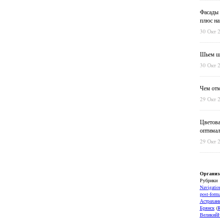
Фасады 
плюс на
30 Окт 
Шьем шт
30 Окт 
Чем отм
29 Окт 
Цветова
оптимал
29 Окт 
Организ
Рубрики
Navigatio
post-forma
Астрахан
Брянск
(
ВеликийН