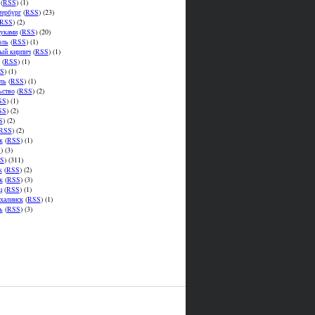
(
RSS
) (1)
тербург
(
RSS
) (23)
RSS
) (2)
уками
(
RSS
) (20)
оль
(
RSS
) (1)
ый кирпич
(
RSS
) (1)
(
RSS
) (1)
S
) (1)
ль
(
RSS
) (1)
ьство
(
RSS
) (2)
SS
) (1)
SS
) (2)
S
) (2)
RSS
) (2)
к
(
RSS
) (1)
S
) (3)
S
) (311)
к
(
RSS
) (2)
к
(
RSS
) (3)
ц
(
RSS
) (1)
халинск
(
RSS
) (1)
ь
(
RSS
) (3)