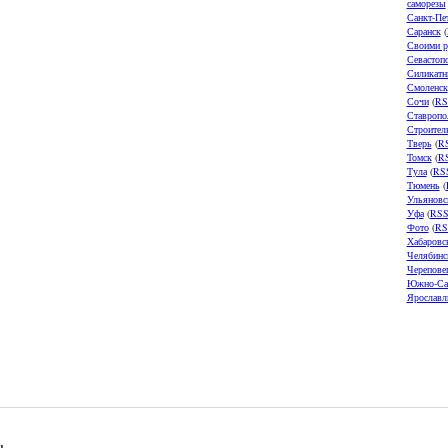
саморезы
Санкт-Пе
Саранск
(
Своими р
Севастоп
Силикатн
Смоленск
Сочи
(
RS
Ставропо
Строител
Тверь
(
R
Томск
(
R
Тула
(
RS
Тюмень
(
Ульяновс
Уфа
(
RS
Фото
(
RS
Хабаровс
Челябинс
Черепове
Южно-Са
Ярославл
u