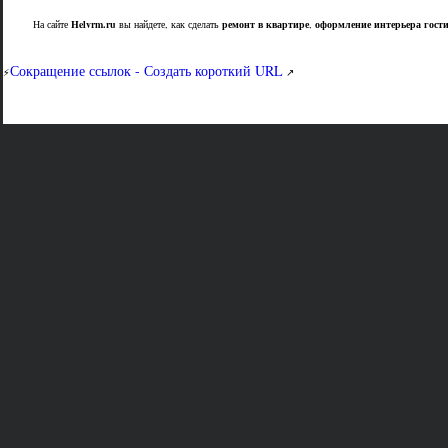
На сайте
Helvrm.ru
вы найдете, как сделать
ремонт в квартире
,
оформление интерьера гост
Сокращение ссылок - Создать короткий URL
⚡
↗