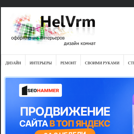
ДИЗАЙН
ИНТЕРЬЕРЫ
РЕМОНТ
СВОИМИ РУКАМИ
СТ
Свежие зап
Яркая синяя
цвет в интер
Японские ку
Черно-оранж
Элитные кух
Элитная пос
Шкаф-пенал 
Электропров
Что предста
Школа ремо
Черно-белая
Электрическ
Фасады для
сотворят чу
Шьем шторы
Чем отмыть 