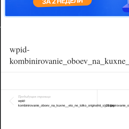
Цветовая га
варианта
wpid-
kombinirovanie_oboev_na_kuxne__
Предыдущая страница
wpid-
kombinirovanie_oboev_na_kuxne__eto_ne_tolko_originalnii_s_21.jpg
kombinirovanie_o