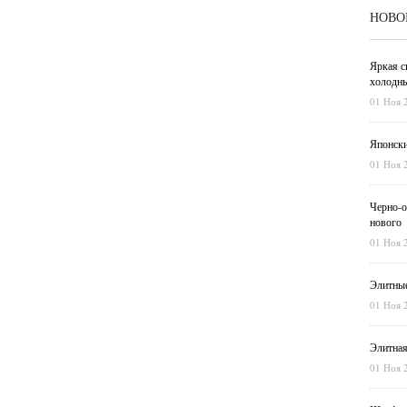
НОВО
Яркая с
холодны
01 Ноя 
Японски
01 Ноя 
Черно-о
нового
01 Ноя 
Элитные
01 Ноя 
Элитная
01 Ноя 