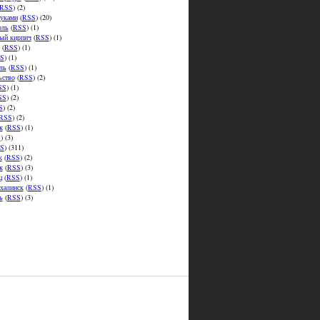
RSS
) (2)
уками
(
RSS
) (20)
оль
(
RSS
) (1)
ый кирпич
(
RSS
) (1)
(
RSS
) (1)
S
) (1)
ль
(
RSS
) (1)
ьство
(
RSS
) (2)
SS
) (1)
SS
) (2)
S
) (2)
RSS
) (2)
к
(
RSS
) (1)
S
) (3)
S
) (311)
к
(
RSS
) (2)
к
(
RSS
) (3)
ц
(
RSS
) (1)
халинск
(
RSS
) (1)
ь
(
RSS
) (3)