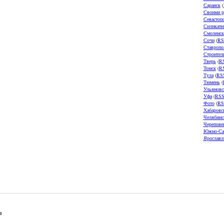
Саранск
(
Своими р
Севастоп
Силикатн
Смоленск
Сочи
(
RS
Ставропо
Строител
Тверь
(
R
Томск
(
R
Тула
(
RS
Тюмень
(
Ульяновс
Уфа
(
RS
Фото
(
RS
Хабаровс
Челябинс
Черепове
Южно-Са
Ярославл
u