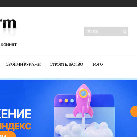
СВОИМИ РУКАМИ
СТРОИТЕЛЬСТВО
ФОТО
Свежие записи
Яркая синяя кухня: как грамотно можно использовать холодный
цвет в интерьере
Японские кухонные ножи: традиции древних самураев
Черно-оранжевая кухня – борьба вкуса или поиск нового
Элитные кухни: стилевые особенности
Элитная посуда для кухни – гордость любой хозяйки
Шкаф-пенал для кухни по инструкции
Электропроводка на кухне: планирование и монтаж
Что представляет собой столовая группа для кухни
Школа ремонта кухни
Черно-белая кухня – дань моде или универсальный вариант дизайна
Электрические вытяжки для кухни:особенности применения
Фасады для кухни своими руками — ваша фантазия, плюс навыки
сотворят чудеса
Шьем шторы на кухню сами: пошаговая инструкция
Чем отмыть жир на кухне – советы опытных хозяек