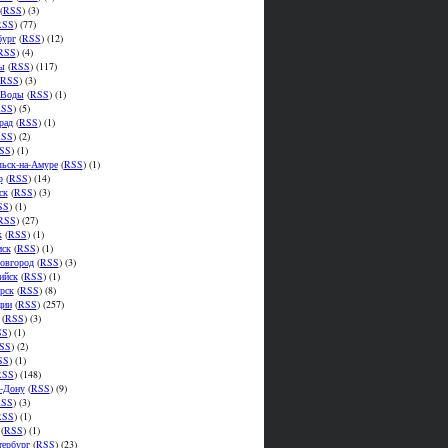
(
RSS
) (3)
RSS
) (77)
бург
(
RSS
) (12)
RSS
) (4)
ы
(
RSS
) (117)
RSS
) (3)
.Воды
(
RSS
) (1)
SS
) (5)
рад
(
RSS
) (1)
SS
) (2)
SS
) (1)
ьск-на-Амуре
(
RSS
) (1)
р
(
RSS
) (14)
ск
(
RSS
) (3)
SS
) (1)
RSS
) (27)
к
(
RSS
) (1)
мск
(
RSS
) (1)
овгород
(
RSS
) (3)
ийск
(
RSS
) (1)
рск
(
RSS
) (8)
ции
(
RSS
) (257)
(
RSS
) (3)
SS
) (1)
SS
) (2)
SS
) (1)
RSS
) (148)
а-Дону
(
RSS
) (9)
SS
) (3)
RSS
) (1)
(
RSS
) (1)
тербург
(
RSS
) (23)