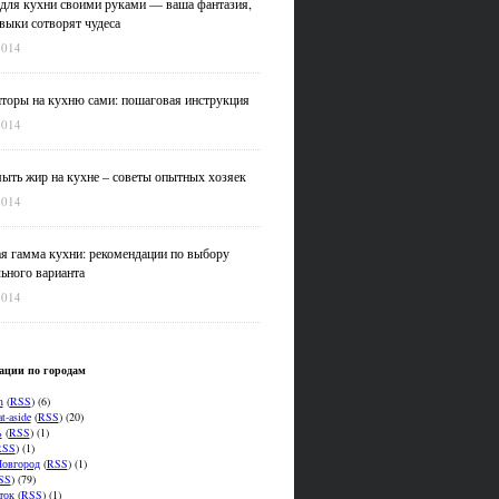
для кухни своими руками — ваша фантазия,
выки сотворят чудеса
2014
оры на кухню сами: пошаговая инструкция
2014
ыть жир на кухне – советы опытных хозяек
2014
я гамма кухни: рекомендации по выбору
ьного варианта
2014
ации по городам
n
(
RSS
) (6)
t-aside
(
RSS
) (20)
ь
(
RSS
) (1)
RSS
) (1)
овгород
(
RSS
) (1)
SS
) (79)
ток
(
RSS
) (1)