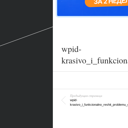
wpid-
krasivo_i_funkcio
Предыдущая страница
wpid-
krasivo_i_funkcionalno_reshit_problemu_