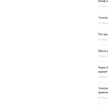
Шкаф-пе
31 Окт 
Электро
31 Окт 
Что пре
31 Окт 
Школа р
30 Окт 
Черно-б
вариант
30 Окт 
Электри
примен
30 Окт 