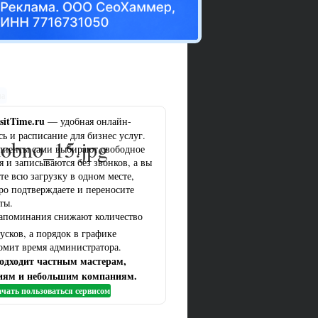
ма
sitTime.ru
— удобная онлайн-
сь и расписание для бизнес услуг.
dobno_15.jpg
лиенты сами выбирают свободное
я и записываются без звонков, а вы
те всю загрузку в одном месте,
ро подтверждаете и переносите
ты.
апоминания снижают количество
усков, а порядок в графике
омит время администратора.
одходит частным мастерам,
иям и небольшим компаниям.
чать пользоваться сервисом