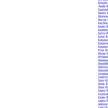
Воронеж
Дизайн
(
Екатерин
Ижевск
(
Интерьер
Иркутск
(
Кав.Мин
Казань
(
R
Калининг
Калуга
(
R
Киров
(
R
Комсомол
Краснода
Краснояр
Курск
(
R
Москва
(
Мурманс
Нижнека
НижнийН
Новоросс
Новосиби
Организа
Оренбург
Пенза
(
R
Пермь
(
R
Псков
(
R
Ремонт
(
Ростов-н
Рязань
(
R
Самара
(
саморезы
Санкт-Пе