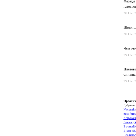
Фасады 
плюс на
30 Окт 
Шьем шт
30 Окт 
Чем отм
29 Окт 
Цветова
оптимал
29 Окт 
Организ
Рубрики
Navigatio
post-forma
Астрахан
Брянск
(
ВеликийН
Видео
(
R
Владивос