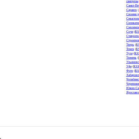
саморезы
Санкт-Пе
Саранск
(
Своими р
Севастоп
Силикатн
Смоленск
Сочи
(
RS
Ставропо
Строител
Тверь
(
R
Томск
(
R
Тула
(
RS
Тюмень
(
Ульяновс
Уфа
(
RS
Фото
(
RS
Хабаровс
Челябинс
Черепове
Южно-Са
Ярославл
u