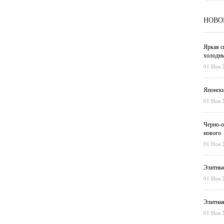
НОВО
Яркая с
холодны
01 Ноя 
Японски
01 Ноя 
Черно-о
нового
01 Ноя 
Элитные
01 Ноя 
Элитная
01 Ноя 