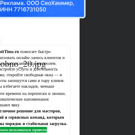
ма
sitTime.ru
помогает быстро
низовать онлайн-запись клиентов и
dobno_20.jpg
ать расписание под контролем.
астройте услуги и длительность
ма, откройте свободные окна — и
нты запишутся сами в пару кликов.
ы избегаете накладок, меньше
ите времени на переписки и звонки,
томатические напоминания
шают явку.
тличное решение для мастеров,
ий и сервисных команд, которым
ы порядок и стабильная загрузка.
чать пользоваться сервисом