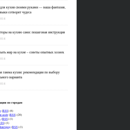
для кухни своими руками — ваша фантазия,
выки сотворят чудеса
2014
оры на кухню сами: пошаговая инструкция
2014
ыть жир на кухне – советы опытных хозяек
2014
я гамма кухни: рекомендации по выбору
ьного варианта
2014
ации по городам
n
(
RSS
) (6)
t-aside
(
RSS
) (20)
ь
(
RSS
) (1)
RSS
) (1)
овгород
(
RSS
) (1)