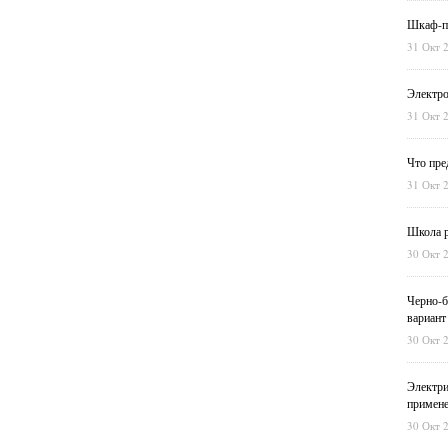
Шкаф-пе
31 Окт 
Электро
31 Окт 
Что пре
31 Окт 
Школа р
30 Окт 
Черно-б
вариант
30 Окт 
Электри
примен
30 Окт 