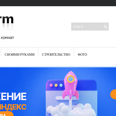
СВОИМИ РУКАМИ
СТРОИТЕЛЬСТВО
ФОТО
Свежие записи
Яркая синяя кухня: как грамотно можно использовать холодный
цвет в интерьере
Японские кухонные ножи: традиции древних самураев
Черно-оранжевая кухня – борьба вкуса или поиск нового
Элитные кухни: стилевые особенности
Элитная посуда для кухни – гордость любой хозяйки
Шкаф-пенал для кухни по инструкции
Электропроводка на кухне: планирование и монтаж
Что представляет собой столовая группа для кухни
Школа ремонта кухни
Черно-белая кухня – дань моде или универсальный вариант дизайна
Электрические вытяжки для кухни:особенности применения
Фасады для кухни своими руками — ваша фантазия, плюс навыки
сотворят чудеса
Шьем шторы на кухню сами: пошаговая инструкция
Чем отмыть жир на кухне – советы опытных хозяек