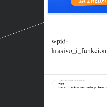
wpid-
krasivo_i_funkcio
Предыдущая страница
wpid-
krasivo_i_funkcionalno_reshit_problemu_