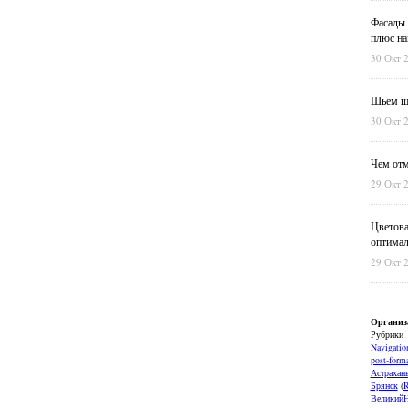
Фасады 
плюс на
30 Окт 
Шьем шт
30 Окт 
Чем отм
29 Окт 
Цветова
оптимал
29 Окт 
Организ
Рубрики
Navigatio
post-forma
Астрахан
Брянск
(
ВеликийН