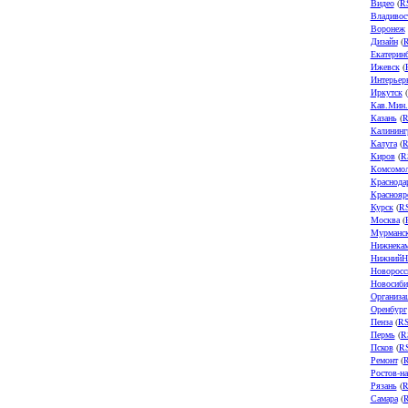
Видео
(
R
Владивос
Воронеж
Дизайн
(
Екатерин
Ижевск
(
Интерьер
Иркутск
(
Кав.Мин
Казань
(
R
Калининг
Калуга
(
R
Киров
(
R
Комсомол
Краснода
Краснояр
Курск
(
R
Москва
(
Мурманс
Нижнека
НижнийН
Новоросс
Новосиби
Организа
Оренбург
Пенза
(
R
Пермь
(
R
Псков
(
R
Ремонт
(
Ростов-н
Рязань
(
R
Самара
(