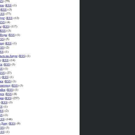
SS
) (79)
ток
(
RSS
) (1)
(
RSS
) (3)
RSS
) (77)
бург
(
RSS
) (12)
RSS
) (4)
ы
(
RSS
) (117)
RSS
) (3)
.Воды
(
RSS
) (1)
SS
) (5)
рад
(
RSS
) (1)
SS
) (2)
SS
) (1)
ьск-на-Амуре
(
RSS
) (1)
р
(
RSS
) (14)
ск
(
RSS
) (3)
SS
) (1)
RSS
) (27)
к
(
RSS
) (1)
мск
(
RSS
) (1)
овгород
(
RSS
) (3)
ийск
(
RSS
) (1)
рск
(
RSS
) (8)
ции
(
RSS
) (257)
(
RSS
) (3)
SS
) (1)
SS
) (2)
SS
) (1)
RSS
) (148)
а-Дону
(
RSS
) (9)
SS
) (3)
RSS
) (1)