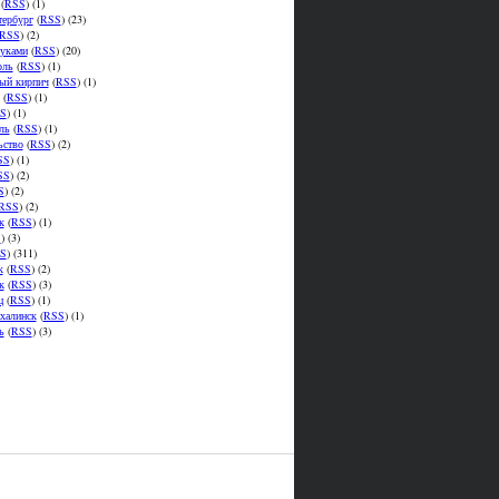
(
RSS
) (1)
тербург
(
RSS
) (23)
RSS
) (2)
уками
(
RSS
) (20)
оль
(
RSS
) (1)
ый кирпич
(
RSS
) (1)
(
RSS
) (1)
S
) (1)
ль
(
RSS
) (1)
ьство
(
RSS
) (2)
SS
) (1)
SS
) (2)
S
) (2)
RSS
) (2)
к
(
RSS
) (1)
S
) (3)
S
) (311)
к
(
RSS
) (2)
к
(
RSS
) (3)
ц
(
RSS
) (1)
халинск
(
RSS
) (1)
ь
(
RSS
) (3)