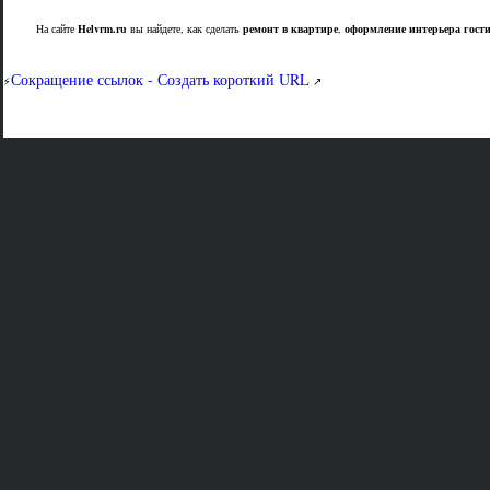
На сайте
Helvrm.ru
вы найдете, как сделать
ремонт в квартире
,
оформление интерьера гост
Сокращение ссылок - Создать короткий URL
⚡
↗