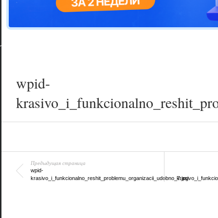
Цветовая га
варианта
wpid-
krasivo_i_funkcionalno_reshit_pr
Предыдущая страница
wpid-
krasivo_i_funkcionalno_reshit_problemu_organizacii_udobno_7.jpg
krasivo_i_funkci