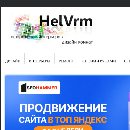
ДИЗАЙН
ИНТЕРЬЕРЫ
РЕМОНТ
СВОИМИ РУКАМИ
СТ
Свежие зап
Яркая синяя
цвет в интер
Японские ку
Черно-оранж
Элитные кух
Элитная пос
Шкаф-пенал 
Электропров
Что предста
Школа ремо
Черно-белая
Электрическ
Фасады для
сотворят чу
Шьем шторы
Чем отмыть 