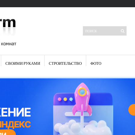
СВОИМИ РУКАМИ
СТРОИТЕЛЬСТВО
ФОТО
Свежие записи
Яркая синяя кухня: как грамотно можно использовать холодный
цвет в интерьере
Японские кухонные ножи: традиции древних самураев
Черно-оранжевая кухня – борьба вкуса или поиск нового
Элитные кухни: стилевые особенности
Элитная посуда для кухни – гордость любой хозяйки
Шкаф-пенал для кухни по инструкции
Электропроводка на кухне: планирование и монтаж
Что представляет собой столовая группа для кухни
Школа ремонта кухни
Черно-белая кухня – дань моде или универсальный вариант дизайна
Электрические вытяжки для кухни:особенности применения
Фасады для кухни своими руками — ваша фантазия, плюс навыки
сотворят чудеса
Шьем шторы на кухню сами: пошаговая инструкция
Чем отмыть жир на кухне – советы опытных хозяек