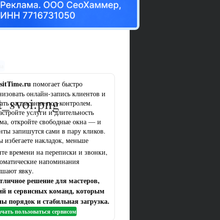
ма
sitTime.ru
помогает быстро
низовать онлайн-запись клиентов и
t_svoi.png
ать расписание под контролем.
астройте услуги и длительность
ма, откройте свободные окна — и
нты запишутся сами в пару кликов.
ы избегаете накладок, меньше
ите времени на переписки и звонки,
томатические напоминания
шают явку.
тличное решение для мастеров,
ий и сервисных команд, которым
ы порядок и стабильная загрузка.
чать пользоваться сервисом