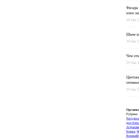
Фасады 
плюс на
30 Окт 
Шьем шт
30 Окт 
Чем отм
29 Окт 
Цветова
оптимал
29 Окт 
Организ
Рубрики
Navigatio
post-forma
Астрахан
Брянск
(
ВеликийН