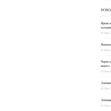
НОВО
Яркая с
холодны
01 Ноя 
Японски
01 Ноя 
Черно-о
нового
01 Ноя 
Элитные
01 Ноя 
Элитная
01 Ноя 