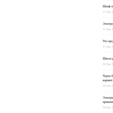
Шкаф-пе
31 Окт 
Электро
31 Окт 
Что пре
31 Окт 
Школа р
30 Окт 
Черно-б
вариант
30 Окт 
Электри
примен
30 Окт 