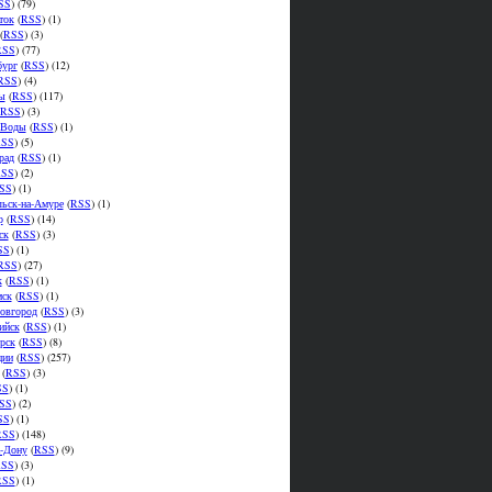
SS
) (79)
ток
(
RSS
) (1)
(
RSS
) (3)
RSS
) (77)
бург
(
RSS
) (12)
RSS
) (4)
ы
(
RSS
) (117)
RSS
) (3)
.Воды
(
RSS
) (1)
SS
) (5)
рад
(
RSS
) (1)
SS
) (2)
SS
) (1)
ьск-на-Амуре
(
RSS
) (1)
р
(
RSS
) (14)
ск
(
RSS
) (3)
SS
) (1)
RSS
) (27)
к
(
RSS
) (1)
мск
(
RSS
) (1)
овгород
(
RSS
) (3)
ийск
(
RSS
) (1)
рск
(
RSS
) (8)
ции
(
RSS
) (257)
(
RSS
) (3)
SS
) (1)
SS
) (2)
SS
) (1)
RSS
) (148)
а-Дону
(
RSS
) (9)
SS
) (3)
RSS
) (1)