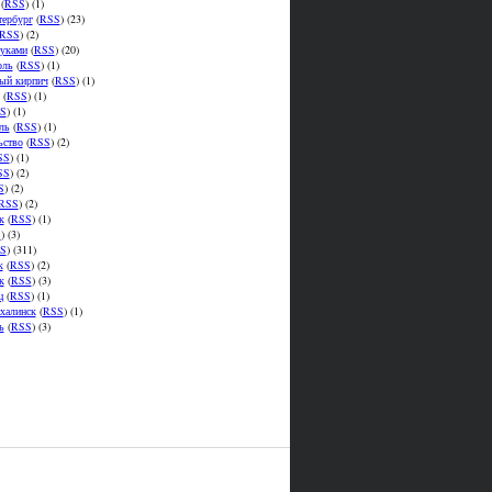
(
RSS
) (1)
тербург
(
RSS
) (23)
RSS
) (2)
уками
(
RSS
) (20)
оль
(
RSS
) (1)
ый кирпич
(
RSS
) (1)
(
RSS
) (1)
S
) (1)
ль
(
RSS
) (1)
ьство
(
RSS
) (2)
SS
) (1)
SS
) (2)
S
) (2)
RSS
) (2)
к
(
RSS
) (1)
S
) (3)
S
) (311)
к
(
RSS
) (2)
к
(
RSS
) (3)
ц
(
RSS
) (1)
халинск
(
RSS
) (1)
ь
(
RSS
) (3)