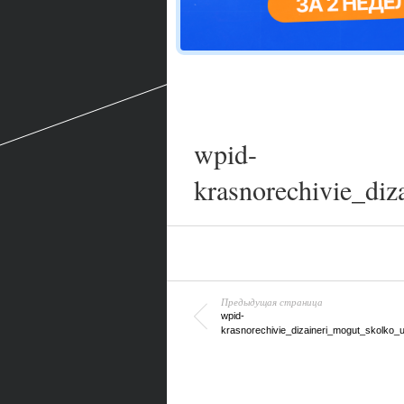
wpid-
krasnorechivie_di
Предыдущая страница
wpid-
krasnorechivie_dizaineri_mogut_skolko_