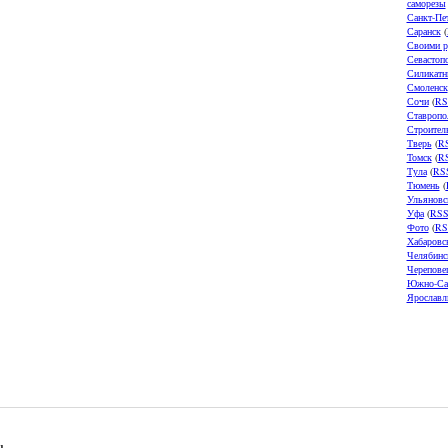
саморезы
Санкт-Пе
Саранск
(
Своими р
Севастоп
Силикатн
Смоленск
Сочи
(
RS
Ставропо
Строител
Тверь
(
R
Томск
(
R
Тула
(
RS
Тюмень
(
Ульяновс
Уфа
(
RS
Фото
(
RS
Хабаровс
Челябинс
Черепове
Южно-Са
Ярославл
u