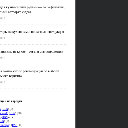
для кухни своими руками — ваша фантазия,
выки сотворят чудеса
2014
оры на кухню сами: пошаговая инструкция
2014
ыть жир на кухне – советы опытных хозяек
2014
я гамма кухни: рекомендации по выбору
ьного варианта
2014
ации по городам
n
(
RSS
) (6)
t-aside
(
RSS
) (20)
ь
(
RSS
) (1)
RSS
) (1)
овгород
(
RSS
) (1)