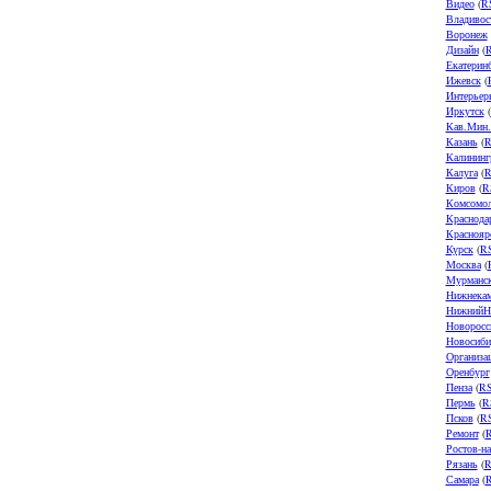
Видео
(
R
Владивос
Воронеж
Дизайн
(
Екатерин
Ижевск
(
Интерьер
Иркутск
(
Кав.Мин
Казань
(
R
Калининг
Калуга
(
R
Киров
(
R
Комсомол
Краснода
Краснояр
Курск
(
R
Москва
(
Мурманс
Нижнека
НижнийН
Новоросс
Новосиби
Организа
Оренбург
Пенза
(
R
Пермь
(
R
Псков
(
R
Ремонт
(
Ростов-н
Рязань
(
R
Самара
(