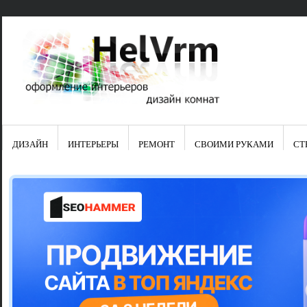
ДИЗАЙН
ИНТЕРЬЕРЫ
РЕМОНТ
СВОИМИ РУКАМИ
СТ
Свежие зап
Яркая синяя
цвет в интер
Японские ку
Черно-оранж
Элитные кух
Элитная пос
Шкаф-пенал 
Электропров
Что предста
Школа ремо
Черно-белая
Электрическ
Фасады для
сотворят чу
Шьем шторы
Чем отмыть 