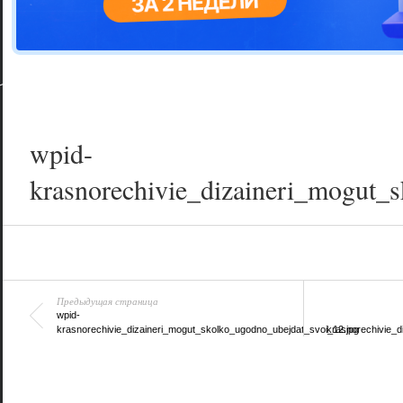
Цветовая га
варианта
wpid-
krasnorechivie_dizaineri_mogut_
Предыдущая страница
wpid-
krasnorechivie_dizaineri_mogut_skolko_ugodno_ubejdat_svoi_12.jpg
krasnorechivie_d