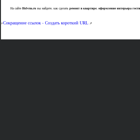
На сайте
Helvrm.ru
вы найдете, как сделать
ремонт в квартире
,
оформление интерьера гост
Сокращение ссылок - Создать короткий URL
⚡
↗