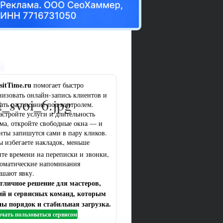
ма
sitTime.ru
помогает быстро
низовать онлайн-запись клиентов и
_svoi_6.jpg
ать расписание под контролем.
астройте услуги и длительность
ма, откройте свободные окна — и
нты запишутся сами в пару кликов.
ы избегаете накладок, меньше
ите времени на переписки и звонки,
томатические напоминания
шают явку.
тличное решение для мастеров,
ий и сервисных команд, которым
ы порядок и стабильная загрузка.
чать пользоваться сервисом