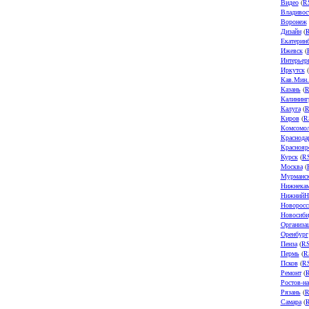
Видео
(
R
Владивос
Воронеж
Дизайн
(
Екатерин
Ижевск
(
Интерьер
Иркутск
(
Кав.Мин
Казань
(
R
Калининг
Калуга
(
R
Киров
(
R
Комсомол
Краснода
Краснояр
Курск
(
R
Москва
(
Мурманс
Нижнека
НижнийН
Новоросс
Новосиби
Организа
Оренбург
Пенза
(
R
Пермь
(
R
Псков
(
R
Ремонт
(
Ростов-н
Рязань
(
R
Самара
(