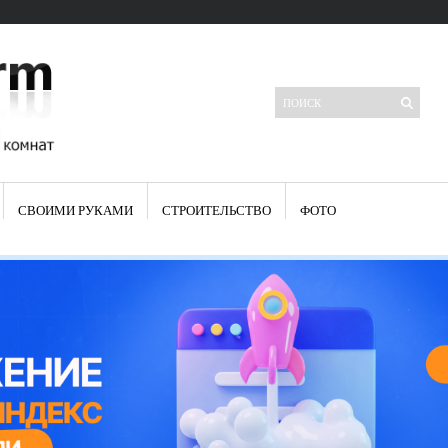
СВОИМИ РУКАМИ
СТРОИТЕЛЬСТВО
ФОТО
Свежие записи
Яркая синяя кухня: как грамотно можно использовать холодный
цвет в интерьере
Японские кухонные ножи: традиции древних самураев
Черно-оранжевая кухня – борьба вкуса или поиск нового
Элитные кухни: стилевые особенности
Элитная посуда для кухни – гордость любой хозяйки
Шкаф-пенал для кухни по инструкции
Электропроводка на кухне: планирование и монтаж
Что представляет собой столовая группа для кухни
Школа ремонта кухни
Черно-белая кухня – дань моде или универсальный вариант дизайна
Электрические вытяжки для кухни:особенности применения
Фасады для кухни своими руками — ваша фантазия, плюс навыки
сотворят чудеса
Шьем шторы на кухню сами: пошаговая инструкция
Чем отмыть жир на кухне – советы опытных хозяек