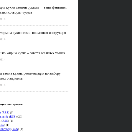
для кухни своими руками — ваша фантазия,
выки сотворят чудеса
2014
оры на кухню сами: пошаговая инструкция
2014
ыть жир на кухне – советы опытных хозяек
2014
я гамма кухни: рекомендации по выбору
ьного варианта
2014
ации по городам
n
(
RSS
) (6)
t-aside
(
RSS
) (20)
ь
(
RSS
) (1)
RSS
) (1)
овгород
(
RSS
) (1)