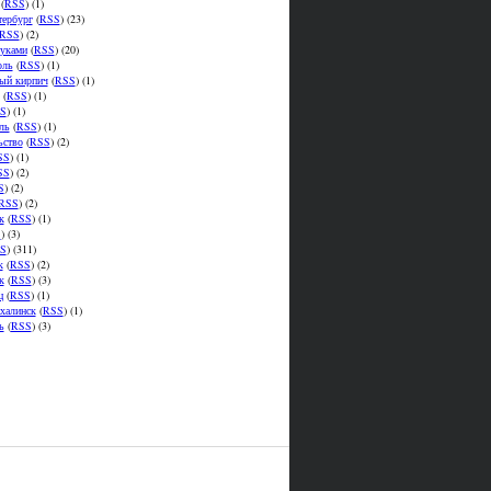
(
RSS
) (1)
тербург
(
RSS
) (23)
RSS
) (2)
уками
(
RSS
) (20)
оль
(
RSS
) (1)
ый кирпич
(
RSS
) (1)
(
RSS
) (1)
S
) (1)
ль
(
RSS
) (1)
ьство
(
RSS
) (2)
SS
) (1)
SS
) (2)
S
) (2)
RSS
) (2)
к
(
RSS
) (1)
S
) (3)
S
) (311)
к
(
RSS
) (2)
к
(
RSS
) (3)
ц
(
RSS
) (1)
халинск
(
RSS
) (1)
ь
(
RSS
) (3)