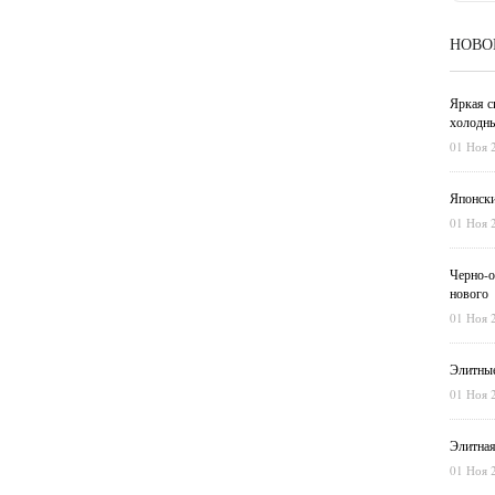
НОВО
Яркая с
холодны
01 Ноя 
Японски
01 Ноя 
Черно-о
нового
01 Ноя 
Элитные
01 Ноя 
Элитная
01 Ноя 