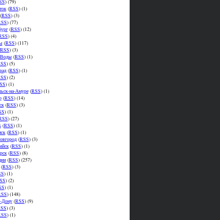
SS
) (79)
ток
(
RSS
) (1)
(
RSS
) (3)
RSS
) (77)
бург
(
RSS
) (12)
RSS
) (4)
ы
(
RSS
) (117)
RSS
) (3)
.Воды
(
RSS
) (1)
SS
) (5)
рад
(
RSS
) (1)
SS
) (2)
SS
) (1)
ьск-на-Амуре
(
RSS
) (1)
р
(
RSS
) (14)
ск
(
RSS
) (3)
SS
) (1)
RSS
) (27)
к
(
RSS
) (1)
мск
(
RSS
) (1)
овгород
(
RSS
) (3)
ийск
(
RSS
) (1)
рск
(
RSS
) (8)
ции
(
RSS
) (257)
(
RSS
) (3)
SS
) (1)
SS
) (2)
SS
) (1)
RSS
) (148)
а-Дону
(
RSS
) (9)
SS
) (3)
RSS
) (1)