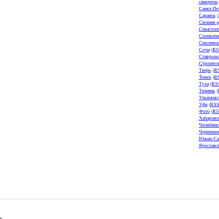
саморезы
Санкт-Пе
Саранск
(
Своими р
Севастоп
Силикатн
Смоленск
Сочи
(
RS
Ставропо
Строител
Тверь
(
R
Томск
(
R
Тула
(
RS
Тюмень
(
Ульяновс
Уфа
(
RS
Фото
(
RS
Хабаровс
Челябинс
Черепове
Южно-Са
Ярославл
u