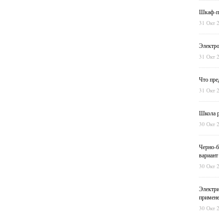
Шкаф-пе
31 Окт 
Электро
31 Окт 
Что пре
31 Окт 
Школа р
30 Окт 
Черно-б
вариант
30 Окт 
Электри
примен
30 Окт 