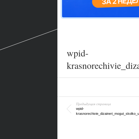
wpid-
krasnorechivie_di
Предыдущая страница
wpid-
krasnorechivie_dizaineri_mogut_skolko_