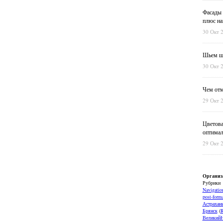
Фасады 
плюс на
30 Окт 
Шьем шт
30 Окт 
Чем отм
29 Окт 
Цветова
оптимал
29 Окт 
Организ
Рубрики
Navigatio
post-forma
Астрахан
Брянск
(
ВеликийН