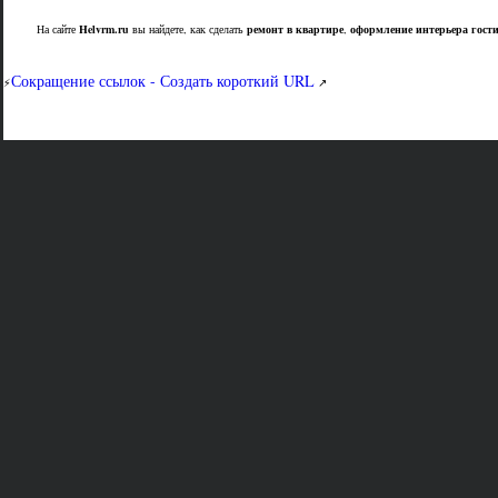
На сайте
Helvrm.ru
вы найдете, как сделать
ремонт в квартире
,
оформление интерьера гост
Сокращение ссылок - Создать короткий URL
⚡
↗