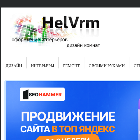
ДИЗАЙН
ИНТЕРЬЕРЫ
РЕМОНТ
СВОИМИ РУКАМИ
СТ
Свежие зап
Яркая синяя
цвет в интер
Японские ку
Черно-оранж
Элитные кух
Элитная пос
Шкаф-пенал 
Электропров
Что предста
Школа ремо
Черно-белая
Электрическ
Фасады для
сотворят чу
Шьем шторы
Чем отмыть 