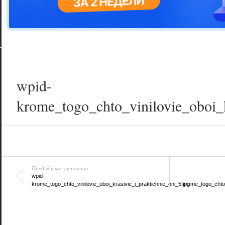
Цветовая га
варианта
wpid-
krome_togo_chto_vinilovie_oboi_k
Предыдущая страница
wpid-
krome_togo_chto_vinilovie_oboi_krasivie_i_praktichnie_oni_5.jpg
krome_togo_chto_v