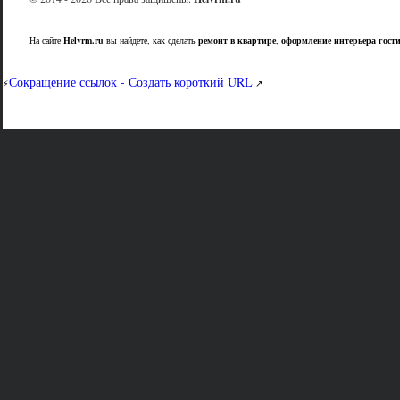
На сайте
Helvrm.ru
вы найдете, как сделать
ремонт в квартире
,
оформление интерьера гост
Сокращение ссылок - Создать короткий URL
⚡
↗