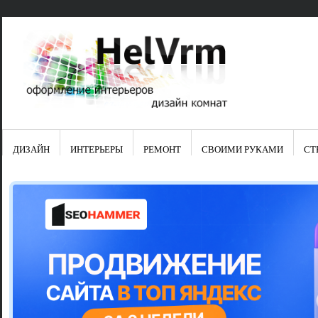
ДИЗАЙН
ИНТЕРЬЕРЫ
РЕМОНТ
СВОИМИ РУКАМИ
СТ
Свежие зап
Яркая синяя
цвет в интер
Японские ку
Черно-оранж
Элитные кух
Элитная пос
Шкаф-пенал 
Электропров
Что предста
Школа ремо
Черно-белая
Электрическ
Фасады для
сотворят чу
Шьем шторы
Чем отмыть 