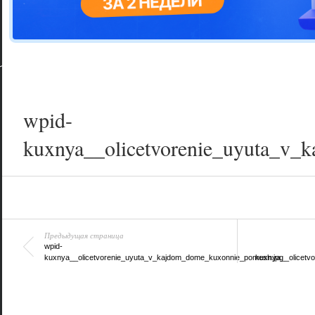
Цветовая га
варианта
wpid-
kuxnya__olicetvorenie_uyuta_v
Предыдущая страница
wpid-
kuxnya__olicetvorenie_uyuta_v_kajdom_dome_kuxonnie_pomesh.jpg
kuxnya__olicetv