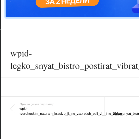
Цветовая га
варианта
wpid-
legko_snyat_bistro_postirat_vibr
Предыдущая страница
wpid-
tvorcheskim_naturam_krasivo_jit_ne_zapretish_esli_vi__ime_21.jpg
legko_snyat_bist