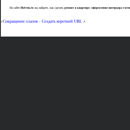
На сайте
Helvrm.ru
вы найдете, как сделать
ремонт в квартире
,
оформление интерьера гост
Сокращение ссылок - Создать короткий URL
⚡
↗