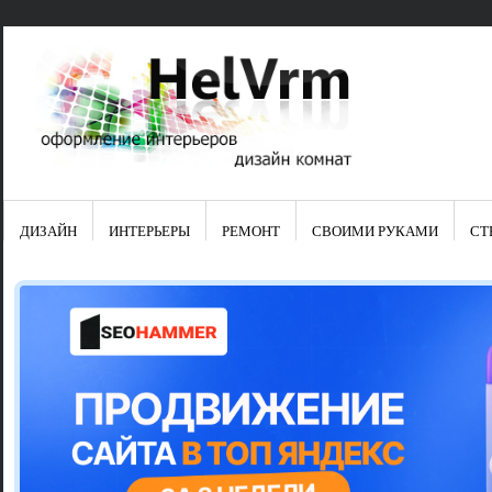
ДИЗАЙН
ИНТЕРЬЕРЫ
РЕМОНТ
СВОИМИ РУКАМИ
СТ
Свежие зап
Яркая синяя
цвет в интер
Японские ку
Черно-оранж
Элитные кух
Элитная пос
Шкаф-пенал 
Электропров
Что предста
Школа ремо
Черно-белая
Электрическ
Фасады для
сотворят чу
Шьем шторы
Чем отмыть 