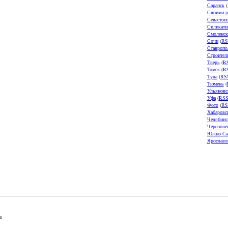
Саранск
(
Своими р
Севастоп
Силикатн
Смоленск
Сочи
(
RS
Ставропо
Строител
Тверь
(
R
Томск
(
R
Тула
(
RS
Тюмень
(
Ульяновс
Уфа
(
RS
Фото
(
RS
Хабаровс
Челябинс
Черепове
Южно-Са
Ярославл
u