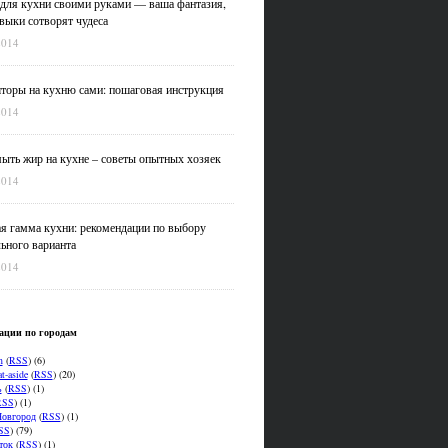
для кухни своими руками — ваша фантазия,
выки сотворят чудеса
2014
оры на кухню сами: пошаговая инструкция
2014
ыть жир на кухне – советы опытных хозяек
2014
я гамма кухни: рекомендации по выбору
ьного варианта
2014
ации по городам
n
(
RSS
) (6)
t-aside
(
RSS
) (20)
ь
(
RSS
) (1)
RSS
) (1)
овгород
(
RSS
) (1)
SS
) (79)
ток
(
RSS
) (1)