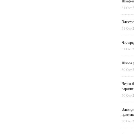
Шкаф-пе
31 Окт 
Электро
31 Окт 
Что пре
31 Окт 
Школа р
30 Окт 
Черно-б
вариант
30 Окт 
Электри
примен
30 Окт 