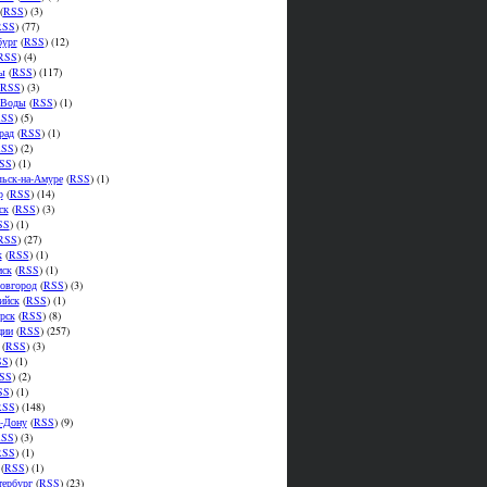
(
RSS
) (3)
RSS
) (77)
бург
(
RSS
) (12)
RSS
) (4)
ы
(
RSS
) (117)
RSS
) (3)
.Воды
(
RSS
) (1)
SS
) (5)
рад
(
RSS
) (1)
SS
) (2)
SS
) (1)
ьск-на-Амуре
(
RSS
) (1)
р
(
RSS
) (14)
ск
(
RSS
) (3)
SS
) (1)
RSS
) (27)
к
(
RSS
) (1)
мск
(
RSS
) (1)
овгород
(
RSS
) (3)
ийск
(
RSS
) (1)
рск
(
RSS
) (8)
ции
(
RSS
) (257)
(
RSS
) (3)
SS
) (1)
SS
) (2)
SS
) (1)
RSS
) (148)
а-Дону
(
RSS
) (9)
SS
) (3)
RSS
) (1)
(
RSS
) (1)
тербург
(
RSS
) (23)