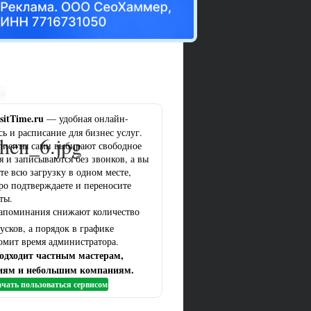
ма
sitTime.ru
— удобная онлайн-
сь и расписание для бизнес услуг.
chen_6.jpg
лиенты сами выбирают свободное
я и записываются без звонков, а вы
те всю загрузку в одном месте,
ро подтверждаете и переносите
ты.
апоминания снижают количество
усков, а порядок в графике
омит время администратора.
одходит частным мастерам,
иям и небольшим компаниям.
чать пользоваться сервисом