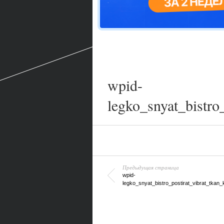
wpid-
legko_snyat_bistro
Предыдущая страница
wpid-
legko_snyat_bistro_postirat_vibrat_tkan