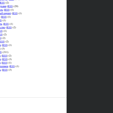
RSS
) (2)
уками
(
RSS
) (20)
оль
(
RSS
) (1)
ый кирпич
(
RSS
) (1)
(
RSS
) (1)
S
) (1)
ль
(
RSS
) (1)
ьство
(
RSS
) (2)
SS
) (1)
SS
) (2)
S
) (2)
RSS
) (2)
к
(
RSS
) (1)
S
) (3)
S
) (311)
к
(
RSS
) (2)
к
(
RSS
) (3)
ц
(
RSS
) (1)
халинск
(
RSS
) (1)
ь
(
RSS
) (3)