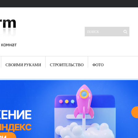
СВОИМИ РУКАМИ
СТРОИТЕЛЬСТВО
ФОТО
Свежие записи
Яркая синяя кухня: как грамотно можно использовать холодный
цвет в интерьере
Японские кухонные ножи: традиции древних самураев
Черно-оранжевая кухня – борьба вкуса или поиск нового
Элитные кухни: стилевые особенности
Элитная посуда для кухни – гордость любой хозяйки
Шкаф-пенал для кухни по инструкции
Электропроводка на кухне: планирование и монтаж
Что представляет собой столовая группа для кухни
Школа ремонта кухни
Черно-белая кухня – дань моде или универсальный вариант дизайна
Электрические вытяжки для кухни:особенности применения
Фасады для кухни своими руками — ваша фантазия, плюс навыки
сотворят чудеса
Шьем шторы на кухню сами: пошаговая инструкция
Чем отмыть жир на кухне – советы опытных хозяек