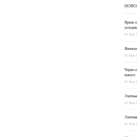
НОВО
Яркая с
холодны
01 Ноя 
Японски
01 Ноя 
Черно-о
нового
01 Ноя 
Элитные
01 Ноя 
Элитная
01 Ноя 