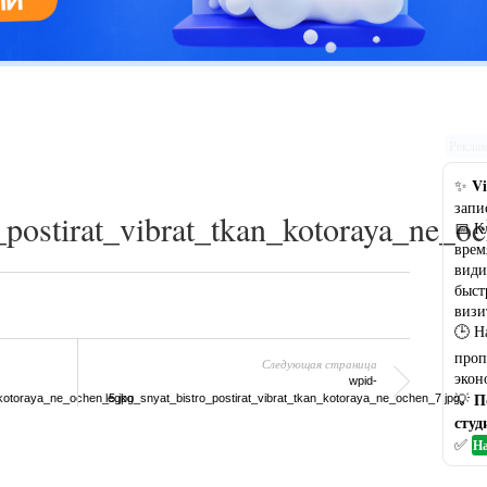
Цветовая гамма кухни: рекомендации по выбору оптимального
варианта
Рекла
Vi
✨
запи
_postirat_vibrat_tkan_kotoraya_ne_o
📅 К
врем
види
быст
визи
🕒 Н
проп
Следующая страница
экон
wpid-
П
💡
_kotoraya_ne_ochen_5.jpg
legko_snyat_bistro_postirat_vibrat_tkan_kotoraya_ne_ochen_7.jpg
студ
✅
На