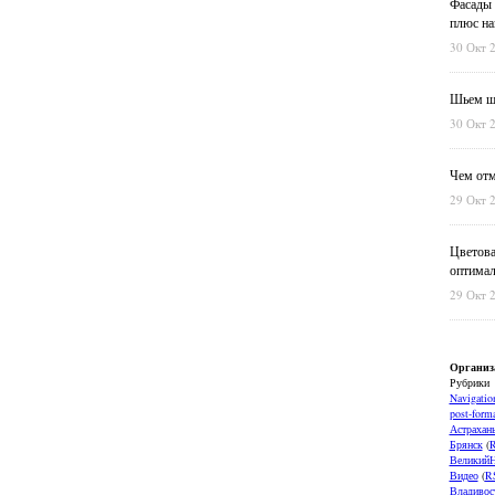
Фасады 
плюс на
30 Окт 
Шьем шт
30 Окт 
Чем отм
29 Окт 
Цветова
оптимал
29 Окт 
Организ
Рубрики
Navigatio
post-forma
Астрахан
Брянск
(
ВеликийН
Видео
(
R
Владивос