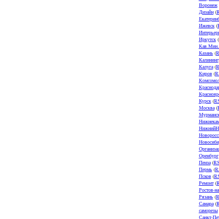
Воронеж
Дизайн
(
Екатерин
Ижевск
(
Интерьер
Иркутск
(
Кав.Мин
Казань
(
R
Калининг
Калуга
(
R
Киров
(
R
Комсомол
Краснода
Краснояр
Курск
(
R
Москва
(
Мурманс
Нижнека
НижнийН
Новоросс
Новосиби
Организа
Оренбург
Пенза
(
R
Пермь
(
R
Псков
(
R
Ремонт
(
Ростов-н
Рязань
(
R
Самара
(
саморезы
Санкт-Пе