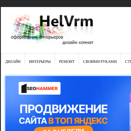
ДИЗАЙН
ИНТЕРЬЕРЫ
РЕМОНТ
СВОИМИ РУКАМИ
СТ
Свежие зап
Яркая синяя
цвет в интер
Японские ку
Черно-оранж
Элитные кух
Элитная пос
Шкаф-пенал 
Электропров
Что предста
Школа ремо
Черно-белая
Электрическ
Фасады для
сотворят чу
Шьем шторы
Чем отмыть 