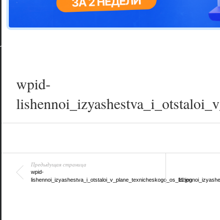
Цветовая га
варианта
wpid-
lishennoi_izyashestva_i_otstaloi
Предыдущая страница
wpid-
lishennoi_izyashestva_i_otstaloi_v_plane_texnicheskogo_os_11.jpg
lishennoi_izyash