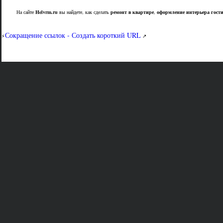
На сайте
Helvrm.ru
вы найдете, как сделать
ремонт в квартире
,
оформление интерьера гост
Сокращение ссылок - Создать короткий URL
⚡
↗