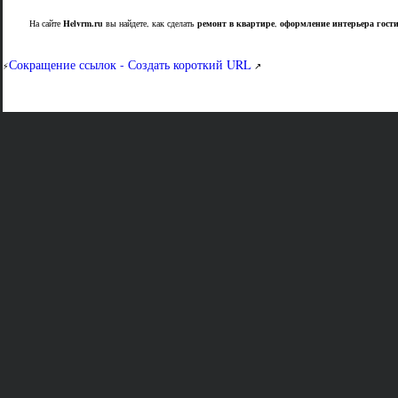
На сайте
Helvrm.ru
вы найдете, как сделать
ремонт в квартире
,
оформление интерьера гост
Сокращение ссылок - Создать короткий URL
⚡
↗