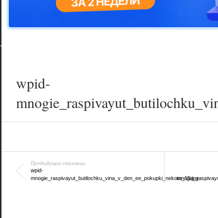
Цветовая га
варианта
wpid-
mnogie_raspivayut_butilochku_v
Предыдущая страница
wpid-
mnogie_raspivayut_butilochku_vina_v_den_ee_pokupki_nekoto_15.jpg
mnogie_raspivay