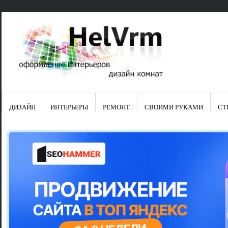
ДИЗАЙН
ИНТЕРЬЕРЫ
РЕМОНТ
СВОИМИ РУКАМИ
СТ
Свежие зап
Яркая синяя
цвет в интер
Японские ку
Черно-оранж
Элитные кух
Элитная пос
Шкаф-пенал 
Электропров
Что предста
Школа ремо
Черно-белая
Электрическ
Фасады для
сотворят чу
Шьем шторы
Чем отмыть 