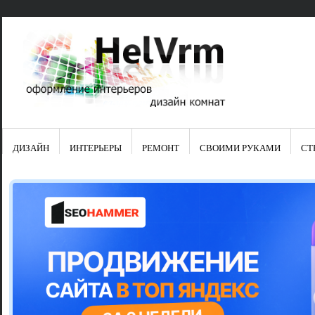
ДИЗАЙН
ИНТЕРЬЕРЫ
РЕМОНТ
СВОИМИ РУКАМИ
СТ
Свежие зап
Яркая синяя
цвет в интер
Японские ку
Черно-оранж
Элитные кух
Элитная пос
Шкаф-пенал 
Электропров
Что предста
Школа ремо
Черно-белая
Электрическ
Фасады для
сотворят чу
Шьем шторы
Чем отмыть 