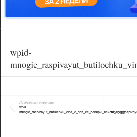
Цветовая га
варианта
wpid-
mnogie_raspivayut_butilochku_v
Предыдущая страница
wpid-
mnogie_raspivayut_butilochku_vina_v_den_ee_pokupki_nekoto_25.jpg
mnogie_raspivay