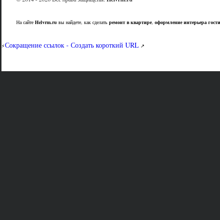
На сайте
Helvrm.ru
вы найдете, как сделать
ремонт в квартире
,
оформление интерьера гост
Сокращение ссылок - Создать короткий URL
⚡
↗