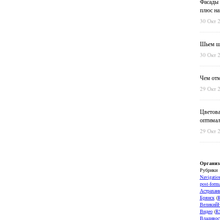
Фасады 
плюс на
30 Окт 
Шьем шт
30 Окт 
Чем отм
29 Окт 
Цветова
оптимал
29 Окт 
Организ
Рубрики
Navigatio
post-forma
Астрахан
Брянск
(
ВеликийН
Видео
(
R
Владивос