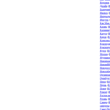
Воронеж
Дизайн
(
Екатерин
Ижевск
(
Интерьер
Иркутск
(
Кав.Мин
Казань
(
R
Калининг
Калуга
(
R
Киров
(
R
Комсомол
Краснода
Краснояр
Курск
(
R
Москва
(
Мурманс
Нижнека
НижнийН
Новоросс
Новосиби
Организа
Оренбург
Пенза
(
R
Пермь
(
R
Псков
(
R
Ремонт
(
Ростов-н
Рязань
(
R
Самара
(
саморезы
Санкт-Пе