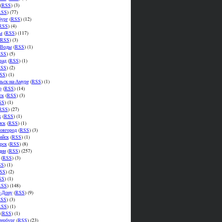
(
RSS
) (3)
RSS
) (77)
бург
(
RSS
) (12)
RSS
) (4)
ы
(
RSS
) (117)
RSS
) (3)
.Воды
(
RSS
) (1)
SS
) (5)
рад
(
RSS
) (1)
SS
) (2)
SS
) (1)
ьск-на-Амуре
(
RSS
) (1)
р
(
RSS
) (14)
ск
(
RSS
) (3)
SS
) (1)
RSS
) (27)
к
(
RSS
) (1)
мск
(
RSS
) (1)
овгород
(
RSS
) (3)
ийск
(
RSS
) (1)
рск
(
RSS
) (8)
ции
(
RSS
) (257)
(
RSS
) (3)
SS
) (1)
SS
) (2)
SS
) (1)
RSS
) (148)
а-Дону
(
RSS
) (9)
SS
) (3)
RSS
) (1)
(
RSS
) (1)
тербург
(
RSS
) (23)