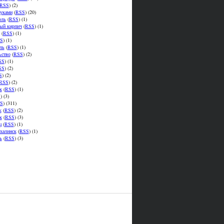
RSS
) (2)
уками
(
RSS
) (20)
оль
(
RSS
) (1)
ый кирпич
(
RSS
) (1)
(
RSS
) (1)
S
) (1)
ль
(
RSS
) (1)
ьство
(
RSS
) (2)
SS
) (1)
SS
) (2)
S
) (2)
RSS
) (2)
к
(
RSS
) (1)
S
) (3)
S
) (311)
к
(
RSS
) (2)
к
(
RSS
) (3)
ц
(
RSS
) (1)
халинск
(
RSS
) (1)
ь
(
RSS
) (3)