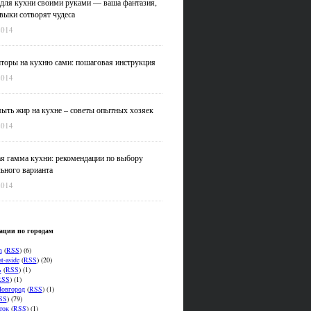
для кухни своими руками — ваша фантазия,
выки сотворят чудеса
2014
оры на кухню сами: пошаговая инструкция
2014
ыть жир на кухне – советы опытных хозяек
2014
я гамма кухни: рекомендации по выбору
ьного варианта
2014
ации по городам
n
(
RSS
) (6)
t-aside
(
RSS
) (20)
ь
(
RSS
) (1)
RSS
) (1)
овгород
(
RSS
) (1)
SS
) (79)
ток
(
RSS
) (1)