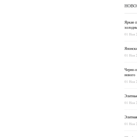
НОВО
Яркая с
холодны
01 Ноя 
Японски
01 Ноя 
Черно-о
нового
01 Ноя 
Элитные
01 Ноя 
Элитная
01 Ноя 