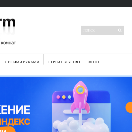
СВОИМИ РУКАМИ
СТРОИТЕЛЬСТВО
ФОТО
Свежие записи
Яркая синяя кухня: как грамотно можно использовать холодный
цвет в интерьере
Японские кухонные ножи: традиции древних самураев
Черно-оранжевая кухня – борьба вкуса или поиск нового
Элитные кухни: стилевые особенности
Элитная посуда для кухни – гордость любой хозяйки
Шкаф-пенал для кухни по инструкции
Электропроводка на кухне: планирование и монтаж
Что представляет собой столовая группа для кухни
Школа ремонта кухни
Черно-белая кухня – дань моде или универсальный вариант дизайна
Электрические вытяжки для кухни:особенности применения
Фасады для кухни своими руками — ваша фантазия, плюс навыки
сотворят чудеса
Шьем шторы на кухню сами: пошаговая инструкция
Чем отмыть жир на кухне – советы опытных хозяек