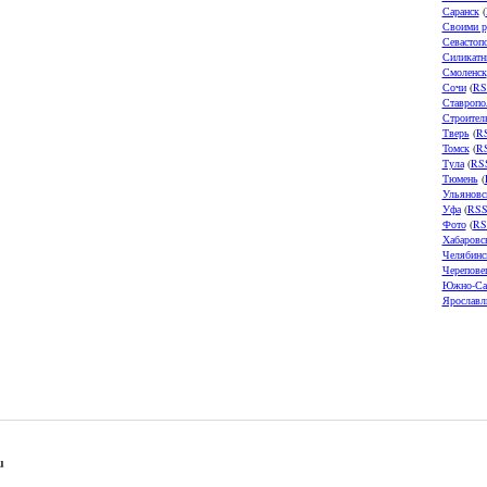
Саранск
(
Своими р
Севастоп
Силикатн
Смоленск
Сочи
(
RS
Ставропо
Строител
Тверь
(
R
Томск
(
R
Тула
(
RS
Тюмень
(
Ульяновс
Уфа
(
RS
Фото
(
RS
Хабаровс
Челябинс
Черепове
Южно-Са
Ярославл
u