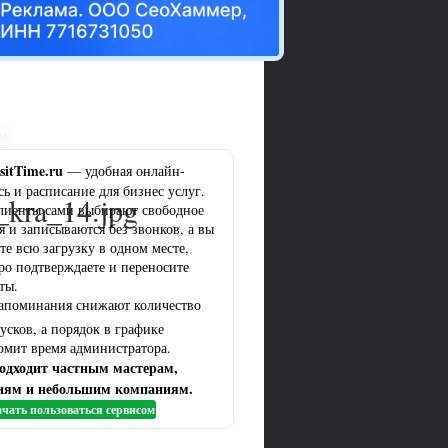
ма
sitTime.ru
— удобная онлайн-
сь и расписание для бизнес услуг.
_kra_14.jpg
лиенты сами выбирают свободное
я и записываются без звонков, а вы
те всю загрузку в одном месте,
ро подтверждаете и переносите
ты.
апоминания снижают количество
усков, а порядок в графике
омит время администратора.
одходит частным мастерам,
иям и небольшим компаниям.
чать пользоваться сервисом