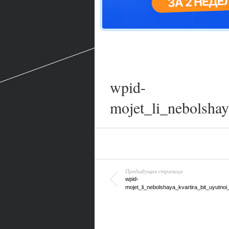
wpid-
mojet_li_nebolshay
Предыдущая страница
wpid-
mojet_li_nebolshaya_kvartira_bit_uyutnoi