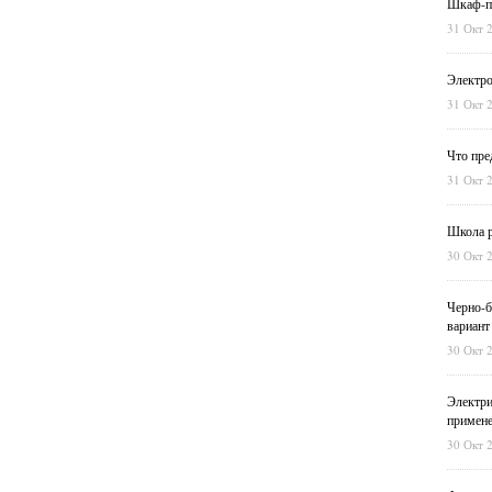
Шкаф-пе
31 Окт 
Электро
31 Окт 
Что пре
31 Окт 
Школа р
30 Окт 
Черно-б
вариант
30 Окт 
Электри
примен
30 Окт 