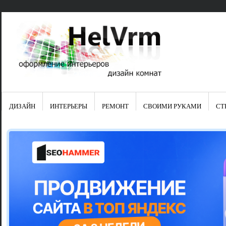
ДИЗАЙН
ИНТЕРЬЕРЫ
РЕМОНТ
СВОИМИ РУКАМИ
СТ
Свежие зап
Яркая синяя
цвет в интер
Японские ку
Черно-оранж
Элитные кух
Элитная пос
Шкаф-пенал 
Электропров
Что предста
Школа ремо
Черно-белая
Электрическ
Фасады для
сотворят чу
Шьем шторы
Чем отмыть 