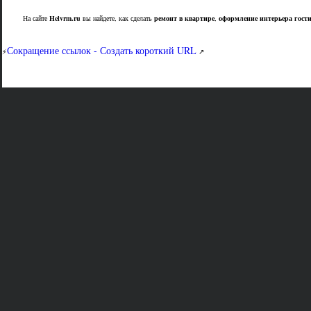
На сайте
Helvrm.ru
вы найдете, как сделать
ремонт в квартире
,
оформление интерьера гост
Сокращение ссылок - Создать короткий URL
⚡
↗