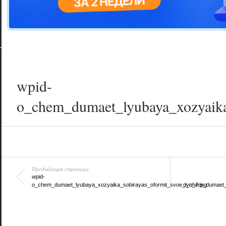
Цветовая га
варианта
wpid-
o_chem_dumaet_lyubaya_xozyaika
Предыдущая страница
wpid-
o_chem_dumaet_lyubaya_xozyaika_sobirayas_oformit_svoe_lyu_7.jpg
o_chem_dumaet_l