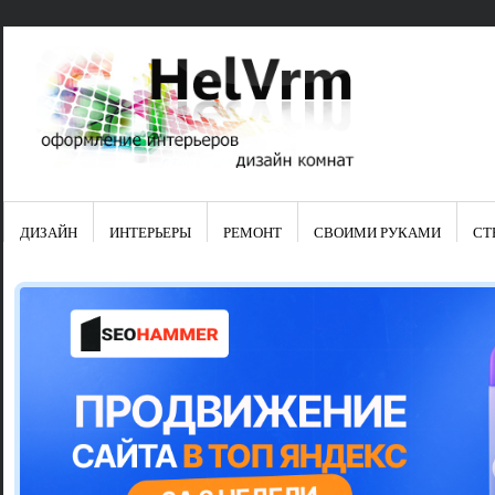
ДИЗАЙН
ИНТЕРЬЕРЫ
РЕМОНТ
СВОИМИ РУКАМИ
СТ
Свежие зап
Яркая синяя
цвет в интер
Японские ку
Черно-оранж
Элитные кух
Элитная пос
Шкаф-пенал 
Электропров
Что предста
Школа ремо
Черно-белая
Электрическ
Фасады для
сотворят чу
Шьем шторы
Чем отмыть 