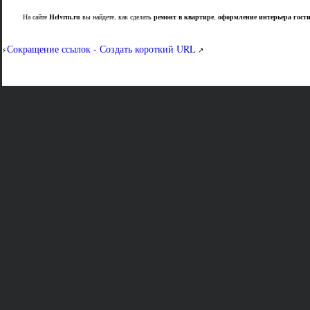
На сайте
Helvrm.ru
вы найдете, как сделать
ремонт в квартире
,
оформление интерьера гост
Сокращение ссылок - Создать короткий URL
⚡
↗