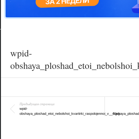
Цветовая га
варианта
wpid-
obshaya_ploshad_etoi_nebolshoi_k
Предыдущая страница
wpid-
obshaya_ploshad_etoi_nebolshoi_kvartirki_raspolojennoi_v__6.jpg
obshaya_ploshad_