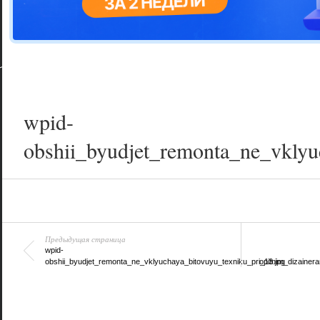
Цветовая га
варианта
wpid-
obshii_byudjet_remonta_ne_vklyu
Предыдущая страница
wpid-
obshii_byudjet_remonta_ne_vklyuchaya_bitovuyu_texniku_pri_13.jpg
opitnim_dizainer