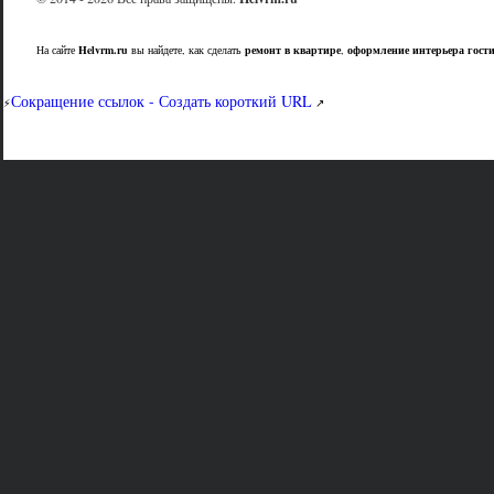
На сайте
Helvrm.ru
вы найдете, как сделать
ремонт в квартире
,
оформление интерьера гост
Сокращение ссылок - Создать короткий URL
⚡
↗