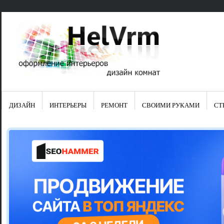
ДИЗАЙН
ИНТЕРЬЕРЫ
РЕМОНТ
СВОИМИ РУКАМИ
СТ
Свежие зап
Яркая синяя
цвет в интер
Японские ку
Черно-оранж
Элитные кух
Элитная пос
Шкаф-пенал 
Электропров
Что предста
Школа ремо
Черно-белая
Электрическ
Фасады для
сотворят чу
Шьем шторы
Чем отмыть 