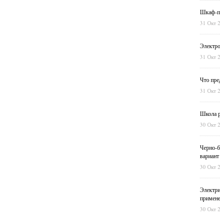
Шкаф-пе
31 Окт 
Электро
31 Окт 
Что пре
31 Окт 
Школа р
30 Окт 
Черно-б
вариант
30 Окт 
Электри
примен
30 Окт 