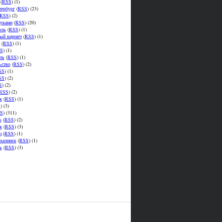
(
RSS
) (1)
тербург
(
RSS
) (23)
RSS
) (2)
уками
(
RSS
) (20)
оль
(
RSS
) (1)
ый кирпич
(
RSS
) (1)
(
RSS
) (1)
S
) (1)
ль
(
RSS
) (1)
ьство
(
RSS
) (2)
SS
) (1)
SS
) (2)
S
) (2)
RSS
) (2)
к
(
RSS
) (1)
S
) (3)
S
) (311)
к
(
RSS
) (2)
к
(
RSS
) (3)
ц
(
RSS
) (1)
халинск
(
RSS
) (1)
ь
(
RSS
) (3)