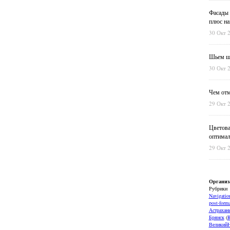
Фасады 
плюс на
30 Окт 
Шьем шт
30 Окт 
Чем отм
29 Окт 
Цветова
оптимал
29 Окт 
Организ
Рубрики
Navigatio
post-forma
Астрахан
Брянск
(
ВеликийН