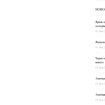
НОВО
Яркая с
холодны
01 Ноя 
Японски
01 Ноя 
Черно-о
нового
01 Ноя 
Элитные
01 Ноя 
Элитная
01 Ноя 