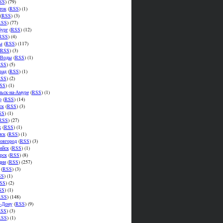
SS
) (79)
ток
(
RSS
) (1)
(
RSS
) (3)
RSS
) (77)
бург
(
RSS
) (12)
RSS
) (4)
ы
(
RSS
) (117)
RSS
) (3)
.Воды
(
RSS
) (1)
SS
) (5)
рад
(
RSS
) (1)
SS
) (2)
SS
) (1)
ьск-на-Амуре
(
RSS
) (1)
р
(
RSS
) (14)
ск
(
RSS
) (3)
SS
) (1)
RSS
) (27)
к
(
RSS
) (1)
мск
(
RSS
) (1)
овгород
(
RSS
) (3)
ийск
(
RSS
) (1)
рск
(
RSS
) (8)
ции
(
RSS
) (257)
(
RSS
) (3)
SS
) (1)
SS
) (2)
SS
) (1)
RSS
) (148)
а-Дону
(
RSS
) (9)
SS
) (3)
RSS
) (1)