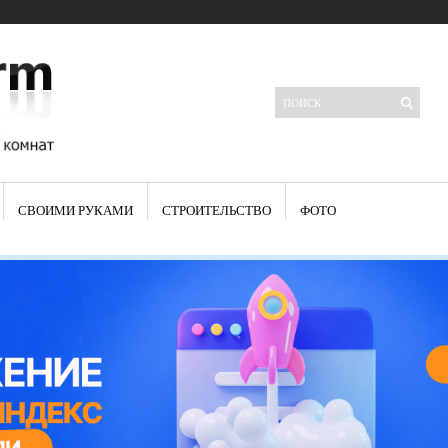
СВОИМИ РУКАМИ
СТРОИТЕЛЬСТВО
ФОТО
Свежие записи
Яркая синяя кухня: как грамотно можно использовать холодный
цвет в интерьере
Японские кухонные ножи: традиции древних самураев
Черно-оранжевая кухня – борьба вкуса или поиск нового
Элитные кухни: стилевые особенности
Элитная посуда для кухни – гордость любой хозяйки
Шкаф-пенал для кухни по инструкции
Электропроводка на кухне: планирование и монтаж
Что представляет собой столовая группа для кухни
Школа ремонта кухни
Черно-белая кухня – дань моде или универсальный вариант дизайна
Электрические вытяжки для кухни:особенности применения
Фасады для кухни своими руками — ваша фантазия, плюс навыки
сотворят чудеса
Шьем шторы на кухню сами: пошаговая инструкция
Чем отмыть жир на кухне – советы опытных хозяек