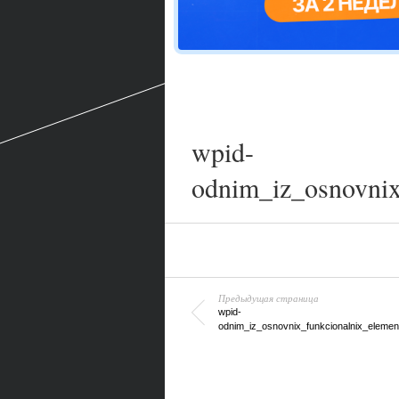
wpid-
odnim_iz_osnovnix
Предыдущая страница
wpid-
odnim_iz_osnovnix_funkcionalnix_elemen