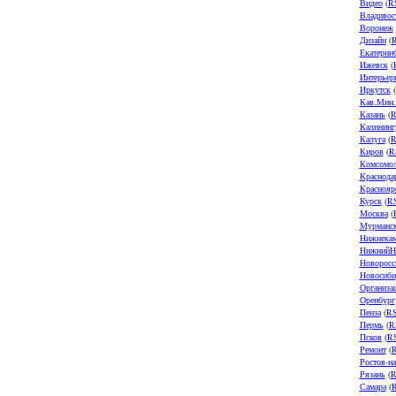
Видео
(
R
Владивос
Воронеж
Дизайн
(
Екатерин
Ижевск
(
Интерьер
Иркутск
(
Кав.Мин
Казань
(
R
Калининг
Калуга
(
R
Киров
(
R
Комсомол
Краснода
Краснояр
Курск
(
R
Москва
(
Мурманс
Нижнека
НижнийН
Новоросс
Новосиби
Организа
Оренбург
Пенза
(
R
Пермь
(
R
Псков
(
R
Ремонт
(
Ростов-н
Рязань
(
R
Самара
(