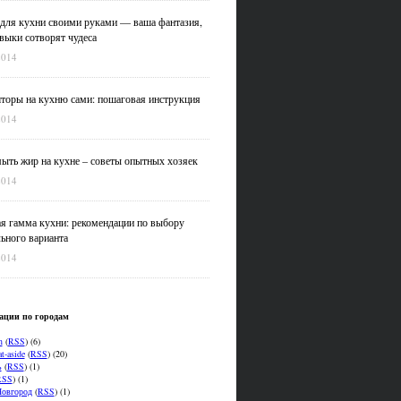
для кухни своими руками — ваша фантазия,
выки сотворят чудеса
2014
оры на кухню сами: пошаговая инструкция
2014
ыть жир на кухне – советы опытных хозяек
2014
я гамма кухни: рекомендации по выбору
ьного варианта
2014
ации по городам
n
(
RSS
) (6)
t-aside
(
RSS
) (20)
ь
(
RSS
) (1)
RSS
) (1)
овгород
(
RSS
) (1)