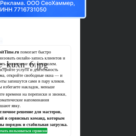
ма
sitTime.ru
помогает быстро
низовать онлайн-запись клиентов и
e_kuxn_6.jpg
ать расписание под контролем.
астройте услуги и длительность
ма, откройте свободные окна — и
нты запишутся сами в пару кликов.
ы избегаете накладок, меньше
ите времени на переписки и звонки,
томатические напоминания
шают явку.
тличное решение для мастеров,
ий и сервисных команд, которым
ы порядок и стабильная загрузка.
чать пользоваться сервисом