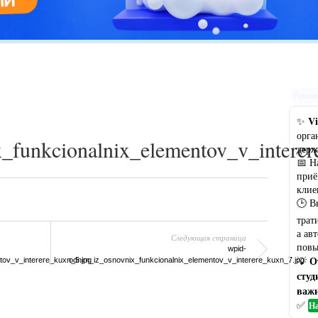
Цветовая гамма кухни: рекомендации по выбору оптимального
варианта
Рекла
Vi
✨
орга
_funkcionalnix_elementov_v_interer
держ
📅 Н
приё
клие
🕒 В
трат
а ав
Следующая страница
повы
wpid-
О
💡
tov_v_interere_kuxn_5.jpg
odnim_iz_osnovnix_funkcionalnix_elementov_v_interere_kuxn_7.jpg
студ
важн
✅
На