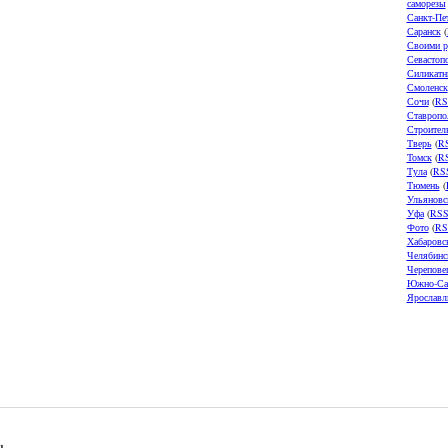
саморезы
Санкт-Пе
Саранск
(
Своими р
Севастоп
Силикатн
Смоленск
Сочи
(
RS
Ставропо
Строител
Тверь
(
R
Томск
(
R
Тула
(
RS
Тюмень
(
Ульяновс
Уфа
(
RS
Фото
(
RS
Хабаровс
Челябинс
Черепове
Южно-Са
Ярославл
u