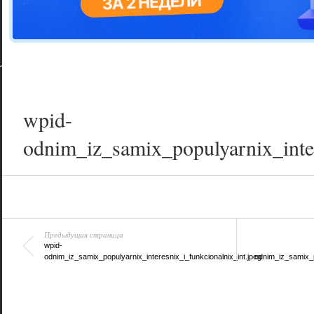
Цветовая га
варианта
wpid-
odnim_iz_samix_populyarnix_inter
Предыдущая страница
wpid-
odnim_iz_samix_populyarnix_interesnix_i_funkcionalnix_int.jpeg
odnim_iz_samix_p