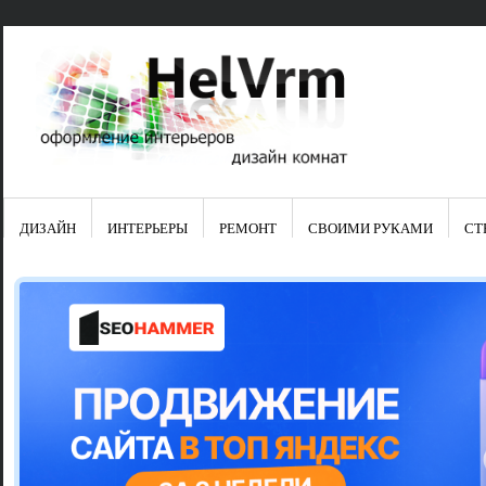
ДИЗАЙН
ИНТЕРЬЕРЫ
РЕМОНТ
СВОИМИ РУКАМИ
СТ
Свежие зап
Яркая синяя
цвет в интер
Японские ку
Черно-оранж
Элитные кух
Элитная пос
Шкаф-пенал 
Электропров
Что предста
Школа ремо
Черно-белая
Электрическ
Фасады для
сотворят чу
Шьем шторы
Чем отмыть 