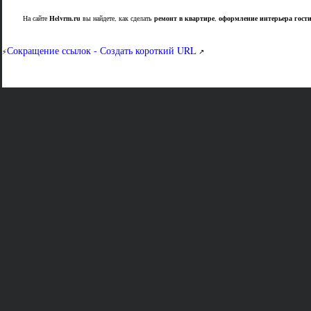
На сайте
Helvrm.ru
вы найдете, как сделать
ремонт в квартире
,
оформление интерьера гост
Сокращение ссылок - Создать короткий URL
⚡
↗