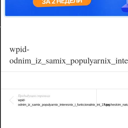
Цветовая га
варианта
wpid-
odnim_iz_samix_populyarnix_inter
Предыдущая страница
wpid-
odnim_iz_samix_populyarnix_interesnix_i_funkcionalnix_int_17.jpg
tvorcheskim_natu