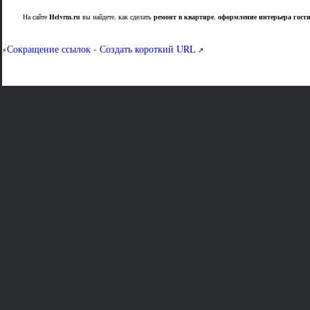
На сайте
Helvrm.ru
вы найдете, как сделать
ремонт в квартире
,
оформление интерьера гост
Сокращение ссылок - Создать короткий URL
⚡
↗