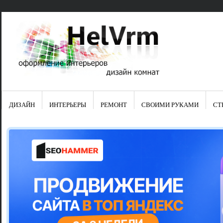
ДИЗАЙН
ИНТЕРЬЕРЫ
РЕМОНТ
СВОИМИ РУКАМИ
СТ
Свежие зап
Яркая синяя
цвет в интер
Японские ку
Черно-оранж
Элитные кух
Элитная пос
Шкаф-пенал 
Электропров
Что предста
Школа ремо
Черно-белая
Электрическ
Фасады для
сотворят чу
Шьем шторы
Чем отмыть 