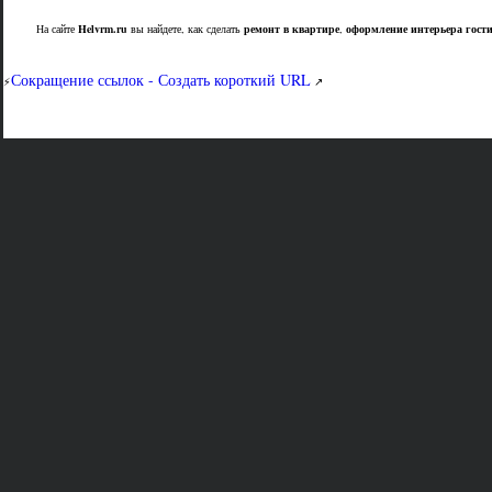
На сайте
Helvrm.ru
вы найдете, как сделать
ремонт в квартире
,
оформление интерьера гост
Сокращение ссылок - Создать короткий URL
⚡
↗