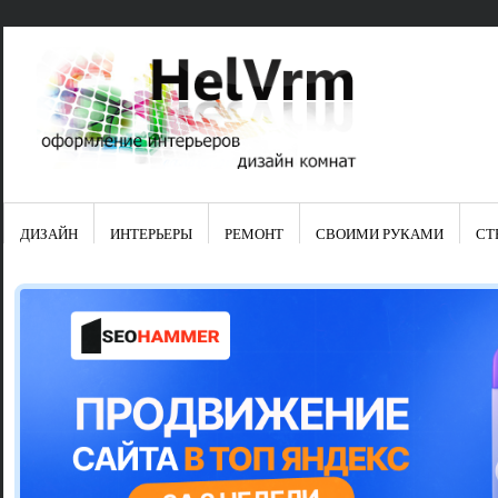
ДИЗАЙН
ИНТЕРЬЕРЫ
РЕМОНТ
СВОИМИ РУКАМИ
СТ
Свежие зап
Яркая синяя
цвет в интер
Японские ку
Черно-оранж
Элитные кух
Элитная пос
Шкаф-пенал 
Электропров
Что предста
Школа ремо
Черно-белая
Электрическ
Фасады для
сотворят чу
Шьем шторы
Чем отмыть 