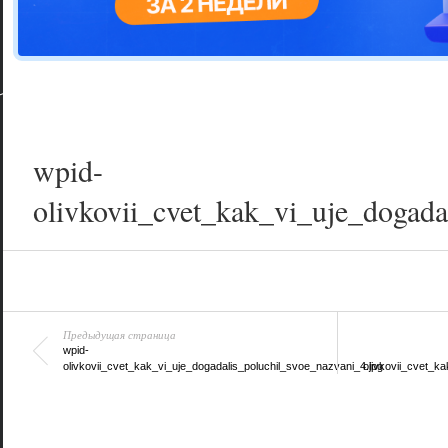
Цветовая га
варианта
wpid-
olivkovii_cvet_kak_vi_uje_dogada
Предыдущая страница
wpid-
olivkovii_cvet_kak_vi_uje_dogadalis_poluchil_svoe_nazvani_4.jpg
olivkovii_cvet_k