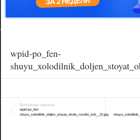
Цветовая га
варианта
wpid-po_fen-
shuyu_xolodilnik_doljen_stoyat_o
Предыдущая страница
wpid-po_fen-
shuyu_xolodilnik_doljen_stoyat_okolo_rozetki_esli__10.jpg
shuyu_xolodilnik_