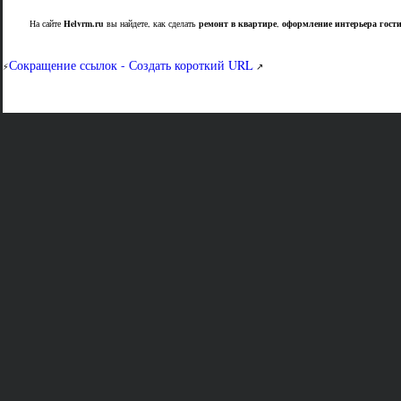
На сайте
Helvrm.ru
вы найдете, как сделать
ремонт в квартире
,
оформление интерьера гост
Сокращение ссылок - Создать короткий URL
⚡
↗