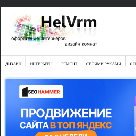
ДИЗАЙН
ИНТЕРЬЕРЫ
РЕМОНТ
СВОИМИ РУКАМИ
СТ
Свежие зап
Яркая синяя
цвет в интер
Японские ку
Черно-оранж
Элитные кух
Элитная пос
Шкаф-пенал 
Электропров
Что предста
Школа ремо
Черно-белая
Электрическ
Фасады для
сотворят чу
Шьем шторы
Чем отмыть 