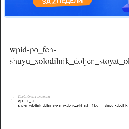
Цветовая га
варианта
wpid-po_fen-
shuyu_xolodilnik_doljen_stoyat_o
Предыдущая страница
wpid-po_fen-
shuyu_xolodilnik_doljen_stoyat_okolo_rozetki_esli__4.jpg
shuyu_xolodilnik_