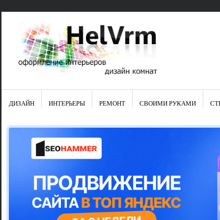
ДИЗАЙН
ИНТЕРЬЕРЫ
РЕМОНТ
СВОИМИ РУКАМИ
СТ
Свежие зап
Яркая синяя
цвет в интер
Японские ку
Черно-оранж
Элитные кух
Элитная пос
Шкаф-пенал 
Электропров
Что предста
Школа ремо
Черно-белая
Электрическ
Фасады для
сотворят чу
Шьем шторы
Чем отмыть 