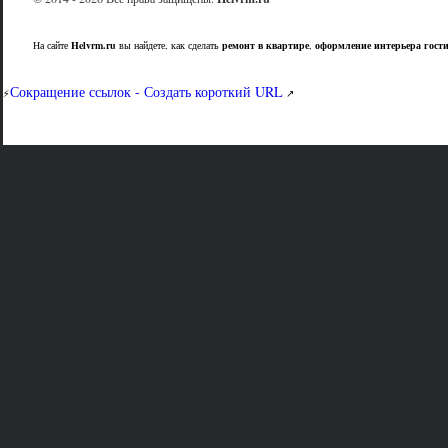
На сайте
Helvrm.ru
вы найдете, как сделать
ремонт в квартире
,
оформление интерьера гост
Сокращение ссылок - Создать короткий URL
⚡
↗