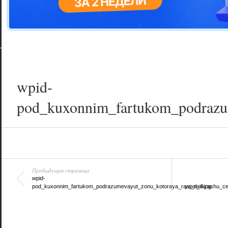
Цветовая га
варианта
wpid-
pod_kuxonnim_fartukom_podrazum
Предыдущая страница
wpid-
pod_kuxonnim_fartukom_podrazumevayut_zonu_kotoraya_raspol_4.jpg
ya_raskrashu_cel