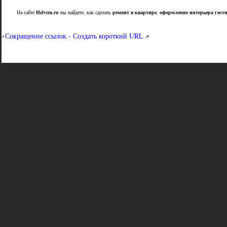
На сайте
Helvrm.ru
вы найдете, как сделать
ремонт в квартире
,
оформление интерьера гост
Сокращение ссылок - Создать короткий URL
⚡
↗