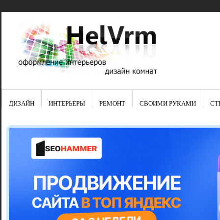
ДИЗАЙН
ИНТЕРЬЕРЫ
РЕМОНТ
СВОИМИ РУКАМИ
СТ
Свежие зап
Яркая синяя
цвет в интер
Японские ку
Черно-оранж
Элитные кух
Элитная пос
Шкаф-пенал 
Электропров
Что предста
Школа ремо
Черно-белая
Электрическ
Фасады для
сотворят чу
Шьем шторы
Чем отмыть 