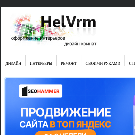
ДИЗАЙН
ИНТЕРЬЕРЫ
РЕМОНТ
СВОИМИ РУКАМИ
СТ
Свежие зап
Яркая синяя
цвет в интер
Японские ку
Черно-оранж
Элитные кух
Элитная пос
Шкаф-пенал 
Электропров
Что предста
Школа ремо
Черно-белая
Электрическ
Фасады для
сотворят чу
Шьем шторы
Чем отмыть 