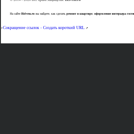
На сайте
Helvrm.ru
вы найдете, как сделать
ремонт в квартире
,
оформление интерьера гост
Сокращение ссылок - Создать короткий URL
⚡
↗