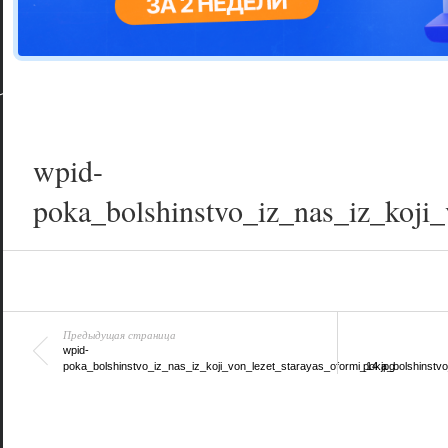
Цветовая га
варианта
wpid-
poka_bolshinstvo_iz_nas_iz_koji_
Предыдущая страница
wpid-
poka_bolshinstvo_iz_nas_iz_koji_von_lezet_starayas_oformi_14.jpg
poka_bolshinstvo