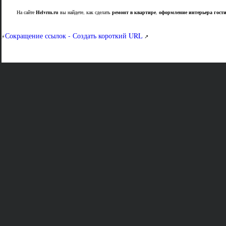
На сайте
Helvrm.ru
вы найдете, как сделать
ремонт в квартире
,
оформление интерьера гост
Сокращение ссылок - Создать короткий URL
⚡
↗