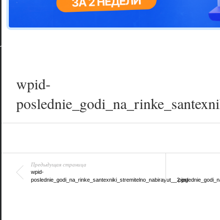
Цветовая га
варианта
wpid-
poslednie_godi_na_rinke_santexni
Предыдущая страница
wpid-
poslednie_godi_na_rinke_santexniki_stremitelno_nabirayut__2.jpg
poslednie_godi_n