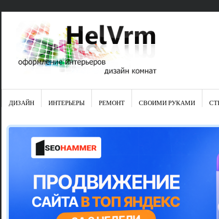
ДИЗАЙН
ИНТЕРЬЕРЫ
РЕМОНТ
СВОИМИ РУКАМИ
СТ
Свежие зап
Яркая синяя
цвет в интер
Японские ку
Черно-оранж
Элитные кух
Элитная пос
Шкаф-пенал 
Электропров
Что предста
Школа ремо
Черно-белая
Электрическ
Фасады для
сотворят чу
Шьем шторы
Чем отмыть 