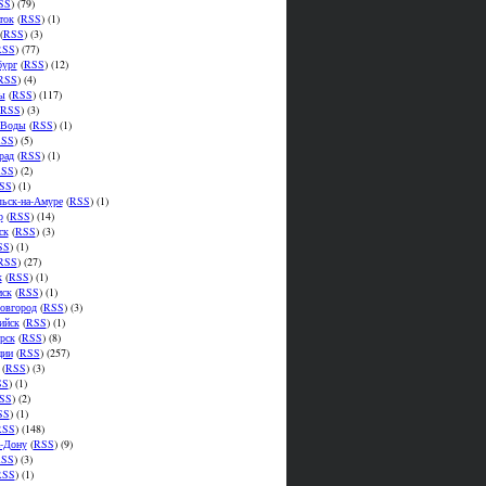
SS
) (79)
ток
(
RSS
) (1)
(
RSS
) (3)
RSS
) (77)
бург
(
RSS
) (12)
RSS
) (4)
ы
(
RSS
) (117)
RSS
) (3)
.Воды
(
RSS
) (1)
SS
) (5)
рад
(
RSS
) (1)
SS
) (2)
SS
) (1)
ьск-на-Амуре
(
RSS
) (1)
р
(
RSS
) (14)
ск
(
RSS
) (3)
SS
) (1)
RSS
) (27)
к
(
RSS
) (1)
мск
(
RSS
) (1)
овгород
(
RSS
) (3)
ийск
(
RSS
) (1)
рск
(
RSS
) (8)
ции
(
RSS
) (257)
(
RSS
) (3)
SS
) (1)
SS
) (2)
SS
) (1)
RSS
) (148)
а-Дону
(
RSS
) (9)
SS
) (3)
RSS
) (1)