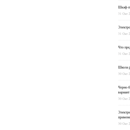
Шкаф-пе
31 Окт 
Электро
31 Окт 
Что пре
31 Окт 
Школа р
30 Окт 
Черно-б
вариант
30 Окт 
Электри
примен
30 Окт 