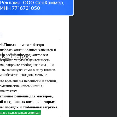
ма
sitTime.ru
помогает быстро
низовать онлайн-запись клиентов и
_k_11.jpg
ать расписание под контролем.
астройте услуги и длительность
ма, откройте свободные окна — и
нты запишутся сами в пару кликов.
ы избегаете накладок, меньше
ите времени на переписки и звонки,
томатические напоминания
шают явку.
тличное решение для мастеров,
ий и сервисных команд, которым
ы порядок и стабильная загрузка.
чать пользоваться сервисом