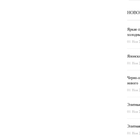
НОВО
Яркая с
холодны
01 Ноя 
Японски
01 Ноя 
Черно-о
нового
01 Ноя 
Элитные
01 Ноя 
Элитная
01 Ноя 