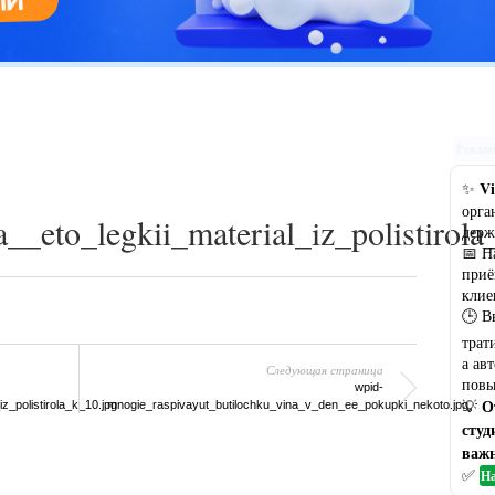
Цветовая гамма кухни: рекомендации по выбору оптимального
варианта
Рекла
Vi
✨
орга
a__eto_legkii_material_iz_polistirola
держ
📅 Н
приё
клие
🕒 В
трат
а ав
Следующая страница
повы
wpid-
О
💡
z_polistirola_k_10.jpg
mnogie_raspivayut_butilochku_vina_v_den_ee_pokupki_nekoto.jpg
студ
важн
✅
На