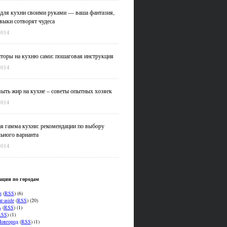
для кухни своими руками — ваша фантазия,
выки сотворят чудеса
2014
оры на кухню сами: пошаговая инструкция
2014
ыть жир на кухне – советы опытных хозяек
2014
я гамма кухни: рекомендации по выбору
ьного варианта
2014
ации по городам
n
(
RSS
) (6)
t-aside
(
RSS
) (20)
ь
(
RSS
) (1)
RSS
) (1)
овгород
(
RSS
) (1)