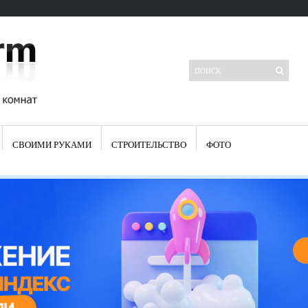
СВОИМИ РУКАМИ
СТРОИТЕЛЬСТВО
ФОТО
Свежие записи
Яркая синяя кухня: как грамотно можно использовать холодный
цвет в интерьере
Японские кухонные ножи: традиции древних самураев
Черно-оранжевая кухня – борьба вкуса или поиск нового
Элитные кухни: стилевые особенности
Элитная посуда для кухни – гордость любой хозяйки
Шкаф-пенал для кухни по инструкции
Электропроводка на кухне: планирование и монтаж
Что представляет собой столовая группа для кухни
Школа ремонта кухни
Черно-белая кухня – дань моде или универсальный вариант дизайна
Электрические вытяжки для кухни:особенности применения
Фасады для кухни своими руками — ваша фантазия, плюс навыки
сотворят чудеса
Шьем шторы на кухню сами: пошаговая инструкция
Чем отмыть жир на кухне – советы опытных хозяек