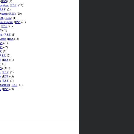
(
RSS
) (1)
тербург
(
RSS
) (23)
RSS
) (2)
уками
(
RSS
) (20)
оль
(
RSS
) (1)
ый кирпич
(
RSS
) (1)
(
RSS
) (1)
S
) (1)
ль
(
RSS
) (1)
ьство
(
RSS
) (2)
SS
) (1)
SS
) (2)
S
) (2)
RSS
) (2)
к
(
RSS
) (1)
S
) (3)
S
) (311)
к
(
RSS
) (2)
к
(
RSS
) (3)
ц
(
RSS
) (1)
халинск
(
RSS
) (1)
ь
(
RSS
) (3)