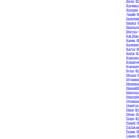
Видео
(
R
Владивос
Воронеж
Дизайн
(
Екатерин
Ижевск
(
Интерьер
Иркутск
(
Кав.Мин
Казань
(
R
Калининг
Калуга
(
R
Киров
(
R
Комсомол
Краснода
Краснояр
Курск
(
R
Москва
(
Мурманс
Нижнека
НижнийН
Новоросс
Новосиби
Организа
Оренбург
Пенза
(
R
Пермь
(
R
Псков
(
R
Ремонт
(
Ростов-н
Рязань
(
R
Самара
(