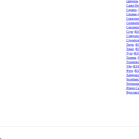
саморезы
Санкт-Пе
Саранск
(
Своими р
Севастоп
Силикатн
Смоленск
Сочи
(
RS
Ставропо
Строител
Тверь
(
R
Томск
(
R
Тула
(
RS
Тюмень
(
Ульяновс
Уфа
(
RS
Фото
(
RS
Хабаровс
Челябинс
Черепове
Южно-Са
Ярославл
u