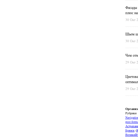
Фасады 
плюс на
30 Окт 
Шьем шт
30 Окт 
Чем отм
29 Окт 
Цветова
оптимал
29 Окт 
Организ
Рубрики
Navigatio
post-forma
Астрахан
Брянск
(
ВеликийН