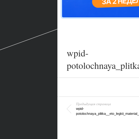
wpid-
potolochnaya_plitk
Предыдущая страница
wpid-
potolochnaya_plitka__eto_legkii_material_i