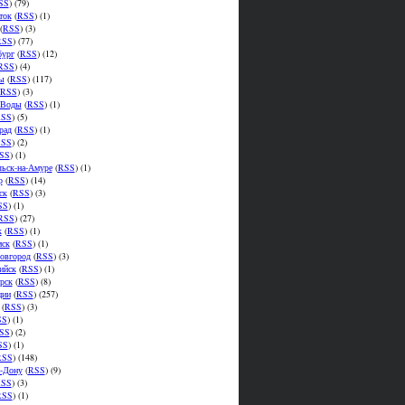
SS
) (79)
ток
(
RSS
) (1)
(
RSS
) (3)
RSS
) (77)
бург
(
RSS
) (12)
RSS
) (4)
ы
(
RSS
) (117)
RSS
) (3)
.Воды
(
RSS
) (1)
SS
) (5)
рад
(
RSS
) (1)
SS
) (2)
SS
) (1)
ьск-на-Амуре
(
RSS
) (1)
р
(
RSS
) (14)
ск
(
RSS
) (3)
SS
) (1)
RSS
) (27)
к
(
RSS
) (1)
мск
(
RSS
) (1)
овгород
(
RSS
) (3)
ийск
(
RSS
) (1)
рск
(
RSS
) (8)
ции
(
RSS
) (257)
(
RSS
) (3)
SS
) (1)
SS
) (2)
SS
) (1)
RSS
) (148)
а-Дону
(
RSS
) (9)
SS
) (3)
RSS
) (1)