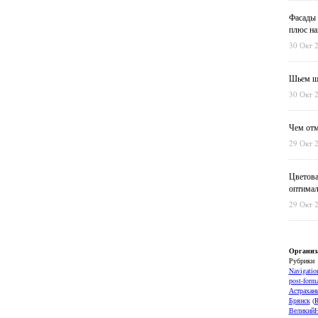
Фасады 
плюс на
30 Окт 
Шьем шт
30 Окт 
Чем отм
29 Окт 
Цветова
оптимал
29 Окт 
Организ
Рубрики
Navigatio
post-forma
Астрахан
Брянск
(
ВеликийН