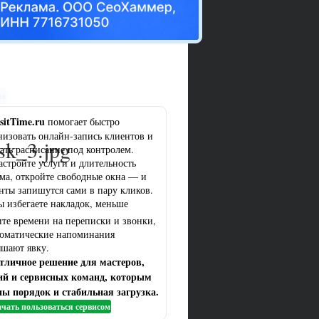
ма
sitTime.ru
помогает быстро
низовать онлайн-запись клиентов и
sk_3.jpg
ать расписание под контролем.
астройте услуги и длительность
ма, откройте свободные окна — и
нты запишутся сами в пару кликов.
ы избегаете накладок, меньше
ите времени на переписки и звонки,
томатические напоминания
шают явку.
тличное решение для мастеров,
ий и сервисных команд, которым
ы порядок и стабильная загрузка.
чать пользоваться сервисом