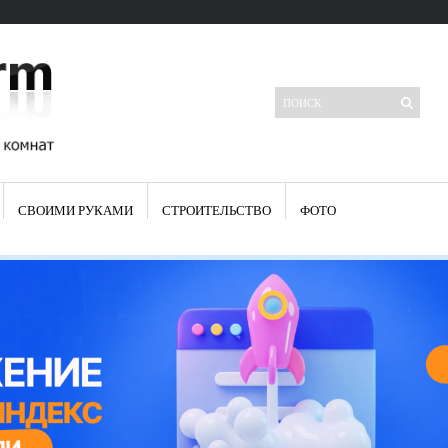
СВОИМИ РУКАМИ
СТРОИТЕЛЬСТВО
ФОТО
Свежие записи
Яркая синяя кухня: как грамотно можно использовать холодный
цвет в интерьере
Японские кухонные ножи: традиции древних самураев
Черно-оранжевая кухня – борьба вкуса или поиск нового
Элитные кухни: стилевые особенности
Элитная посуда для кухни – гордость любой хозяйки
Шкаф-пенал для кухни по инструкции
Электропроводка на кухне: планирование и монтаж
Что представляет собой столовая группа для кухни
Школа ремонта кухни
Черно-белая кухня – дань моде или универсальный вариант дизайна
Электрические вытяжки для кухни:особенности применения
Фасады для кухни своими руками — ваша фантазия, плюс навыки
сотворят чудеса
Шьем шторы на кухню сами: пошаговая инструкция
Чем отмыть жир на кухне – советы опытных хозяек