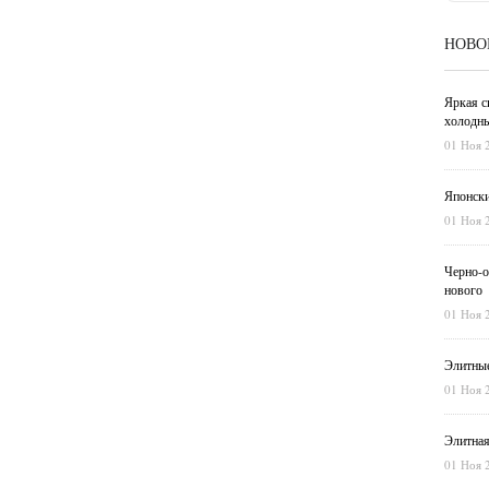
НОВО
Яркая с
холодны
01 Ноя 
Японски
01 Ноя 
Черно-о
нового
01 Ноя 
Элитные
01 Ноя 
Элитная
01 Ноя 