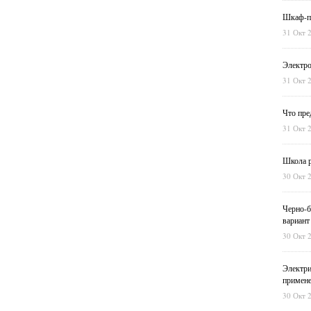
Шкаф-пе
31 Окт 
Электро
31 Окт 
Что пре
31 Окт 
Школа р
30 Окт 
Черно-б
вариант
30 Окт 
Электри
примен
30 Окт 