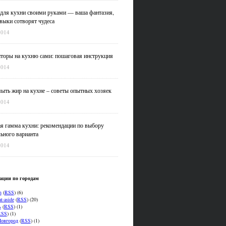
для кухни своими руками — ваша фантазия,
выки сотворят чудеса
2014
оры на кухню сами: пошаговая инструкция
2014
ыть жир на кухне – советы опытных хозяек
2014
я гамма кухни: рекомендации по выбору
ьного варианта
2014
ации по городам
n
(
RSS
) (6)
t-aside
(
RSS
) (20)
ь
(
RSS
) (1)
RSS
) (1)
овгород
(
RSS
) (1)