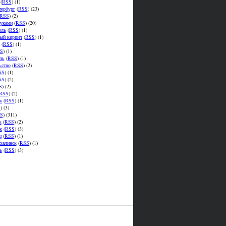
(
RSS
) (1)
тербург
(
RSS
) (23)
RSS
) (2)
уками
(
RSS
) (20)
оль
(
RSS
) (1)
ый кирпич
(
RSS
) (1)
(
RSS
) (1)
S
) (1)
ль
(
RSS
) (1)
ьство
(
RSS
) (2)
SS
) (1)
SS
) (2)
S
) (2)
RSS
) (2)
к
(
RSS
) (1)
S
) (3)
S
) (311)
к
(
RSS
) (2)
к
(
RSS
) (3)
ц
(
RSS
) (1)
халинск
(
RSS
) (1)
ь
(
RSS
) (3)