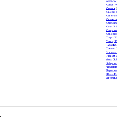
саморезы
Санкт-Пе
Саранск
(
Своими р
Севастоп
Силикатн
Смоленск
Сочи
(
RS
Ставропо
Строител
Тверь
(
R
Томск
(
R
Тула
(
RS
Тюмень
(
Ульяновс
Уфа
(
RS
Фото
(
RS
Хабаровс
Челябинс
Черепове
Южно-Са
Ярославл
u