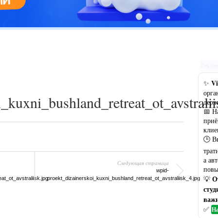
Цветовая гамма кухни: рекомендации по выбору оптимального
варианта
Рекла
Vi
✨
орга
i_kuxni_bushland_retreat_ot_avstralii
держ
📅 Н
приё
клие
🕒 В
трат
а ав
Следующая страница
повы
wpid-
О
💡
t_ot_avstraliisk.jpg
proekt_dizainerskoi_kuxni_bushland_retreat_ot_avstraliisk_4.jpg
студ
важн
✅
На