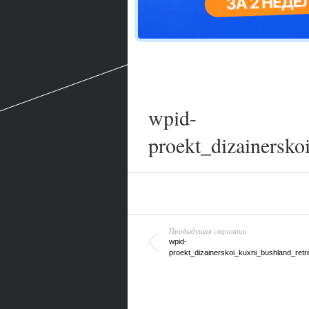
wpid-
proekt_dizainersko
Предыдущая страница
wpid-
proekt_dizainerskoi_kuxni_bushland_retrea