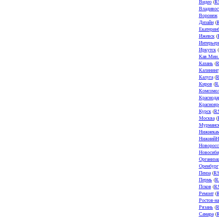
Видео
(
R
Владивос
Воронеж
Дизайн
(
Екатерин
Ижевск
(
Интерьер
Иркутск
(
Кав.Мин
Казань
(
R
Калининг
Калуга
(
R
Киров
(
R
Комсомол
Краснода
Краснояр
Курск
(
R
Москва
(
Мурманс
Нижнека
НижнийН
Новоросс
Новосиби
Организа
Оренбург
Пенза
(
R
Пермь
(
R
Псков
(
R
Ремонт
(
Ростов-н
Рязань
(
R
Самара
(