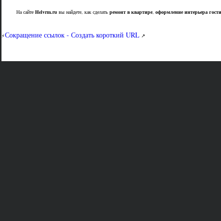
На сайте
Helvrm.ru
вы найдете, как сделать
ремонт в квартире
,
оформление интерьера гост
Сокращение ссылок - Создать короткий URL
⚡
↗