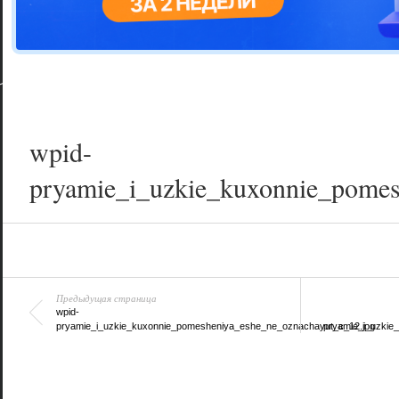
Цветовая га
варианта
wpid-
pryamie_i_uzkie_kuxonnie_pomes
Предыдущая страница
wpid-
pryamie_i_uzkie_kuxonnie_pomesheniya_eshe_ne_oznachayut_c_12.jpg
pryamie_i_uzkie