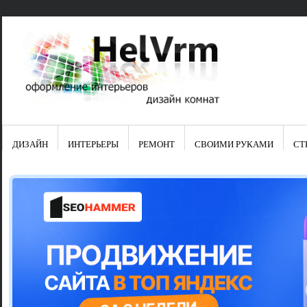
ДИЗАЙН
ИНТЕРЬЕРЫ
РЕМОНТ
СВОИМИ РУКАМИ
СТ
Свежие зап
Яркая синяя
цвет в интер
Японские ку
Черно-оранж
Элитные кух
Элитная пос
Шкаф-пенал 
Электропров
Что предста
Школа ремо
Черно-белая
Электрическ
Фасады для
сотворят чу
Шьем шторы
Чем отмыть 