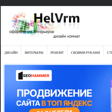
ДИЗАЙН
ИНТЕРЬЕРЫ
РЕМОНТ
СВОИМИ РУКАМИ
СТ
Свежие зап
Яркая синяя
цвет в интер
Японские ку
Черно-оранж
Элитные кух
Элитная пос
Шкаф-пенал 
Электропров
Что предста
Школа ремо
Черно-белая
Электрическ
Фасады для
сотворят чу
Шьем шторы
Чем отмыть 