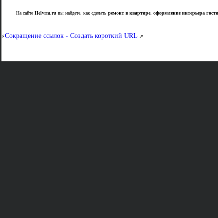
На сайте
Helvrm.ru
вы найдете, как сделать
ремонт в квартире
,
оформление интерьера гост
Сокращение ссылок - Создать короткий URL
⚡
↗