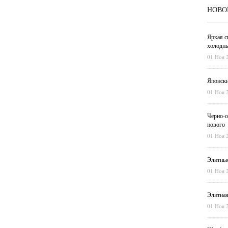
НОВО
Яркая с
холодны
01 Ноя 
Японски
01 Ноя 
Черно-о
нового
01 Ноя 
Элитные
01 Ноя 
Элитная
01 Ноя 