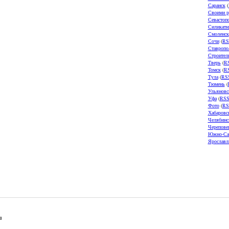
Саранск
(
Своими р
Севастоп
Силикатн
Смоленск
Сочи
(
RS
Ставропо
Строител
Тверь
(
R
Томск
(
R
Тула
(
RS
Тюмень
(
Ульяновс
Уфа
(
RS
Фото
(
RS
Хабаровс
Челябинс
Черепове
Южно-Са
Ярославл
u