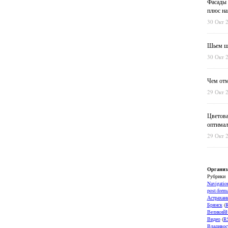
Фасады 
плюс на
30 Окт 
Шьем шт
30 Окт 
Чем отм
29 Окт 
Цветова
оптимал
29 Окт 
Организ
Рубрики
Navigatio
post-forma
Астрахан
Брянск
(
ВеликийН
Видео
(
R
Владивос