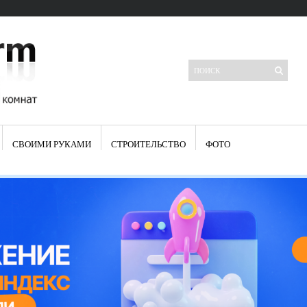
СВОИМИ РУКАМИ
СТРОИТЕЛЬСТВО
ФОТО
Свежие записи
Яркая синяя кухня: как грамотно можно использовать холодный
цвет в интерьере
Японские кухонные ножи: традиции древних самураев
Черно-оранжевая кухня – борьба вкуса или поиск нового
Элитные кухни: стилевые особенности
Элитная посуда для кухни – гордость любой хозяйки
Шкаф-пенал для кухни по инструкции
Электропроводка на кухне: планирование и монтаж
Что представляет собой столовая группа для кухни
Школа ремонта кухни
Черно-белая кухня – дань моде или универсальный вариант дизайна
Электрические вытяжки для кухни:особенности применения
Фасады для кухни своими руками — ваша фантазия, плюс навыки
сотворят чудеса
Шьем шторы на кухню сами: пошаговая инструкция
Чем отмыть жир на кухне – советы опытных хозяек