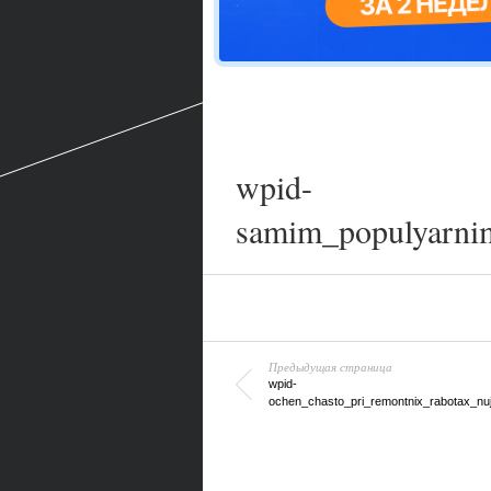
wpid-
samim_populyarnim
Предыдущая страница
wpid-
ochen_chasto_pri_remontnix_rabotax_nuj