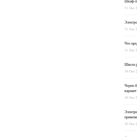
Шкаф-пе
31 Окт 
Электро
31 Окт 
Что пре
31 Окт 
Школа р
30 Окт 
Черно-б
вариант
30 Окт 
Электри
примен
30 Окт 