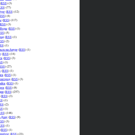
(
RSS
) (3)
RSS
) (77)
бург
(
RSS
) (12)
RSS
) (4)
ы
(
RSS
) (117)
RSS
) (3)
.Воды
(
RSS
) (1)
SS
) (5)
рад
(
RSS
) (1)
SS
) (2)
SS
) (1)
ьск-на-Амуре
(
RSS
) (1)
р
(
RSS
) (14)
ск
(
RSS
) (3)
SS
) (1)
RSS
) (27)
к
(
RSS
) (1)
мск
(
RSS
) (1)
овгород
(
RSS
) (3)
ийск
(
RSS
) (1)
рск
(
RSS
) (8)
ции
(
RSS
) (257)
(
RSS
) (3)
SS
) (1)
SS
) (2)
SS
) (1)
RSS
) (148)
а-Дону
(
RSS
) (9)
SS
) (3)
RSS
) (1)
(
RSS
) (1)
тербург
(
RSS
) (23)