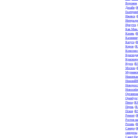
Воронеж
Дизайн
(
Екатерин
Ижевск
(
Интерьер
Иркутск
(
Кав.Мин
Казань
(
R
Калининг
Калуга
(
R
Киров
(
R
Комсомол
Краснода
Краснояр
Курск
(
R
Москва
(
Мурманс
Нижнека
НижнийН
Новоросс
Новосиби
Организа
Оренбург
Пенза
(
R
Пермь
(
R
Псков
(
R
Ремонт
(
Ростов-н
Рязань
(
R
Самара
(
саморезы
Санкт-Пе