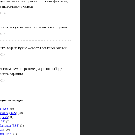
для кухни своими руками — ваша фантазия,
выки сотворят чудеса
2014
оры на кухню сами: пошаговая инструкция
2014
ыть жир на кухне – советы опытных хозяек
2014
я гамма кухни: рекомендации по выбору
ьного варианта
2014
ации по городам
n
(
RSS
) (6)
t-aside
(
RSS
) (20)
ь
(
RSS
) (1)
RSS
) (1)
овгород
(
RSS
) (1)
SS
) (79)
ток
(
RSS
) (1)