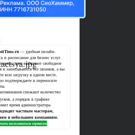
ма
sitTime.ru
— удобная онлайн-
сь и расписание для бизнес услуг.
aetsya.jpg
лиенты сами выбирают свободное
я и записываются без звонков, а вы
те всю загрузку в одном месте,
ро подтверждаете и переносите
ты.
апоминания снижают количество
усков, а порядок в графике
омит время администратора.
одходит частным мастерам,
иям и небольшим компаниям.
чать пользоваться сервисом