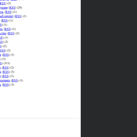
RSS
) (2)
уками
(
RSS
) (20)
оль
(
RSS
) (1)
ый кирпич
(
RSS
) (1)
(
RSS
) (1)
S
) (1)
ль
(
RSS
) (1)
ьство
(
RSS
) (2)
SS
) (1)
SS
) (2)
S
) (2)
RSS
) (2)
к
(
RSS
) (1)
S
) (3)
S
) (311)
к
(
RSS
) (2)
к
(
RSS
) (3)
ц
(
RSS
) (1)
халинск
(
RSS
) (1)
ь
(
RSS
) (3)