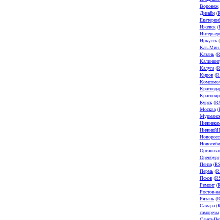
Воронеж
Дизайн
(
Екатерин
Ижевск
(
Интерьер
Иркутск
(
Кав.Мин
Казань
(
R
Калининг
Калуга
(
R
Киров
(
R
Комсомол
Краснода
Краснояр
Курск
(
R
Москва
(
Мурманс
Нижнека
НижнийН
Новоросс
Новосиби
Организа
Оренбург
Пенза
(
R
Пермь
(
R
Псков
(
R
Ремонт
(
Ростов-н
Рязань
(
R
Самара
(
саморезы
Санкт-Пе