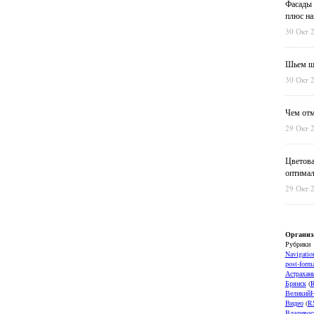
Фасады 
плюс на
30 Окт 
Шьем шт
30 Окт 
Чем отм
29 Окт 
Цветова
оптимал
29 Окт 
Организ
Рубрики
Navigatio
post-forma
Астрахан
Брянск
(
ВеликийН
Видео
(
R
Владивос