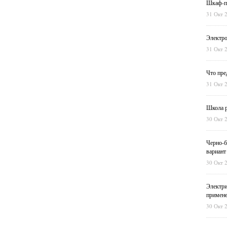
Шкаф-пе
31 Окт 
Электро
31 Окт 
Что пре
31 Окт 
Школа р
30 Окт 
Черно-б
вариант
30 Окт 
Электри
примен
30 Окт 