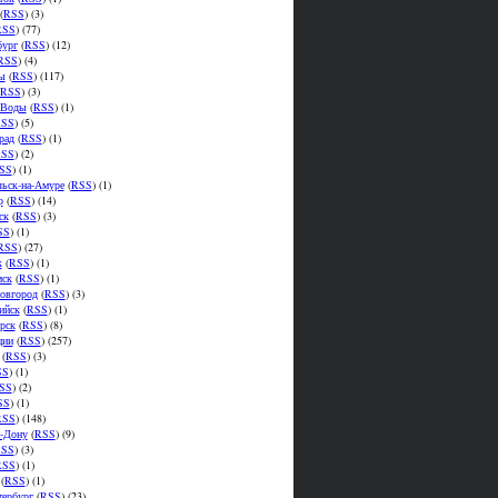
(
RSS
) (3)
RSS
) (77)
бург
(
RSS
) (12)
RSS
) (4)
ы
(
RSS
) (117)
RSS
) (3)
.Воды
(
RSS
) (1)
SS
) (5)
рад
(
RSS
) (1)
SS
) (2)
SS
) (1)
ьск-на-Амуре
(
RSS
) (1)
р
(
RSS
) (14)
ск
(
RSS
) (3)
SS
) (1)
RSS
) (27)
к
(
RSS
) (1)
мск
(
RSS
) (1)
овгород
(
RSS
) (3)
ийск
(
RSS
) (1)
рск
(
RSS
) (8)
ции
(
RSS
) (257)
(
RSS
) (3)
SS
) (1)
SS
) (2)
SS
) (1)
RSS
) (148)
а-Дону
(
RSS
) (9)
SS
) (3)
RSS
) (1)
(
RSS
) (1)
тербург
(
RSS
) (23)