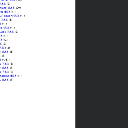
RSS
) (2)
уками
(
RSS
) (20)
оль
(
RSS
) (1)
ый кирпич
(
RSS
) (1)
(
RSS
) (1)
S
) (1)
ль
(
RSS
) (1)
ьство
(
RSS
) (2)
SS
) (1)
SS
) (2)
S
) (2)
RSS
) (2)
к
(
RSS
) (1)
S
) (3)
S
) (311)
к
(
RSS
) (2)
к
(
RSS
) (3)
ц
(
RSS
) (1)
халинск
(
RSS
) (1)
ь
(
RSS
) (3)