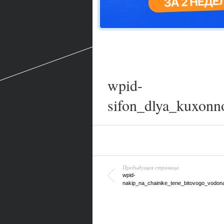
wpid-
sifon_dlya_kuxonno
Предыдущая страница
wpid-
nakip_na_chainike_tene_bitovogo_vodonag