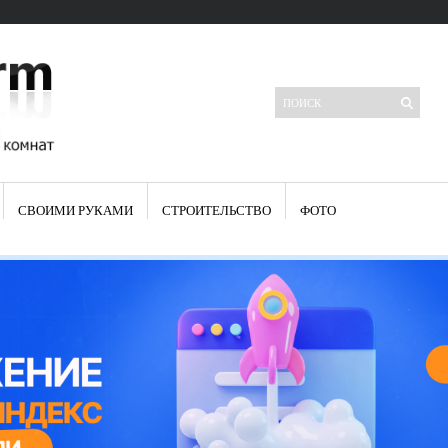
СВОИМИ РУКАМИ
СТРОИТЕЛЬСТВО
ФОТО
Свежие записи
Яркая синяя кухня: как грамотно можно использовать холодный
цвет в интерьере
Японские кухонные ножи: традиции древних самураев
Черно-оранжевая кухня – борьба вкуса или поиск нового
Элитные кухни: стилевые особенности
Элитная посуда для кухни – гордость любой хозяйки
Шкаф-пенал для кухни по инструкции
Электропроводка на кухне: планирование и монтаж
Что представляет собой столовая группа для кухни
Школа ремонта кухни
Черно-белая кухня – дань моде или универсальный вариант дизайна
Электрические вытяжки для кухни:особенности применения
Фасады для кухни своими руками — ваша фантазия, плюс навыки
сотворят чудеса
Шьем шторы на кухню сами: пошаговая инструкция
Чем отмыть жир на кухне – советы опытных хозяек