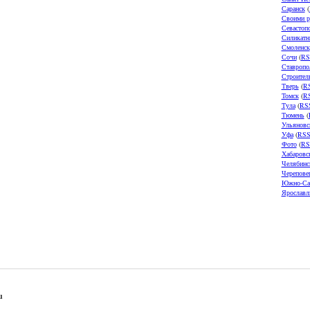
Саранск
(
Своими р
Севастоп
Силикатн
Смоленск
Сочи
(
RS
Ставропо
Строител
Тверь
(
R
Томск
(
R
Тула
(
RS
Тюмень
(
Ульяновс
Уфа
(
RS
Фото
(
RS
Хабаровс
Челябинс
Черепове
Южно-Са
Ярославл
u