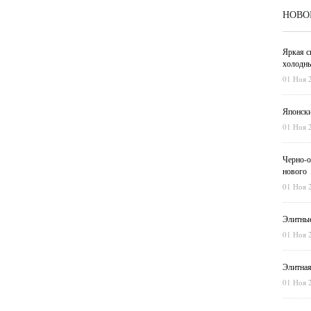
НОВО
Яркая с
холодны
01 Ноя 
Японски
01 Ноя 
Черно-о
нового
01 Ноя 
Элитные
01 Ноя 
Элитная
01 Ноя 