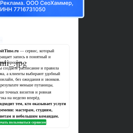
ма
sitTime.ru
— сервис, который
ращает запись в понятный и
nii_.jpg
рый процесс.
ы создаёте расписание и правила
ма, а клиенты выбирают удобный
 онлайн, без ожидания и звонков.
 результате меньше путаницы,
ше точных визитов и ровная
узка на неделю вперёд.
одходит тем, кто оказывает услуги
ремени: мастерам, студиям,
нетам и небольшим командам.
чать пользоваться сервисом