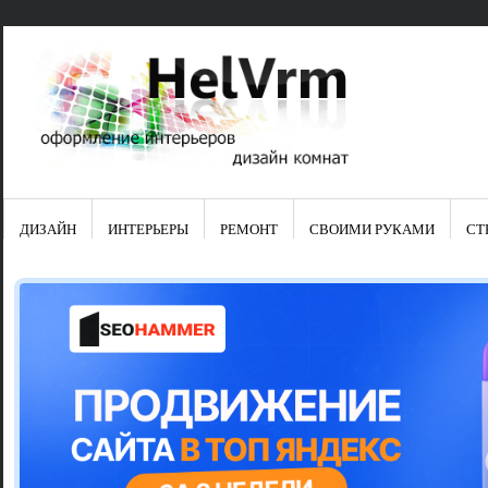
ДИЗАЙН
ИНТЕРЬЕРЫ
РЕМОНТ
СВОИМИ РУКАМИ
СТ
Свежие зап
Яркая синяя
цвет в интер
Японские ку
Черно-оранж
Элитные кух
Элитная пос
Шкаф-пенал 
Электропров
Что предста
Школа ремо
Черно-белая
Электрическ
Фасады для
сотворят чу
Шьем шторы
Чем отмыть 