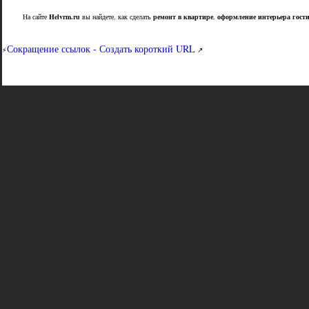
На сайте
Helvrm.ru
вы найдете, как сделать
ремонт в квартире
,
оформление интерьера гост
Сокращение ссылок - Создать короткий URL
⚡
↗