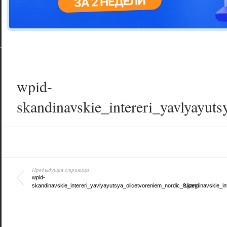
Цветовая га
варианта
wpid-
skandinavskie_intereri_yavlyayuts
Предыдущая страница
wpid-
skandinavskie_intereri_yavlyayutsya_olicetvoreniem_nordic_8.jpeg
skandinavskie_in