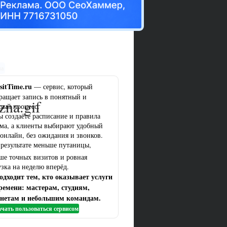
ма
sitTime.ru
— сервис, который
ращает запись в понятный и
zna.gif
рый процесс.
ы создаёте расписание и правила
ма, а клиенты выбирают удобный
 онлайн, без ожидания и звонков.
 результате меньше путаницы,
ше точных визитов и ровная
узка на неделю вперёд.
одходит тем, кто оказывает услуги
ремени: мастерам, студиям,
нетам и небольшим командам.
чать пользоваться сервисом