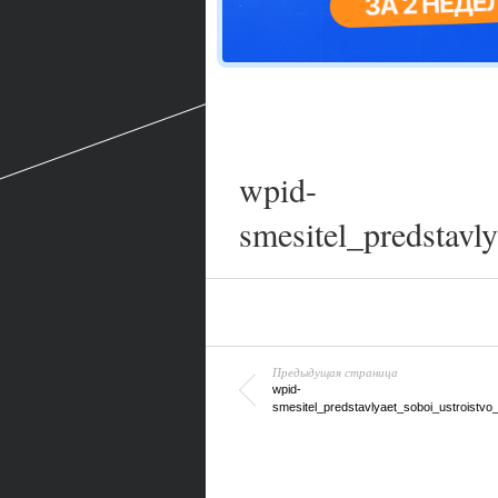
wpid-
smesitel_predstavl
Предыдущая страница
wpid-
smesitel_predstavlyaet_soboi_ustroistvo