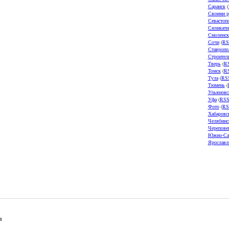
Саранск
(
Своими р
Севастоп
Силикатн
Смоленск
Сочи
(
RS
Ставропо
Строител
Тверь
(
R
Томск
(
R
Тула
(
RS
Тюмень
(
Ульяновс
Уфа
(
RS
Фото
(
RS
Хабаровс
Челябинс
Черепове
Южно-Са
Ярославл
u