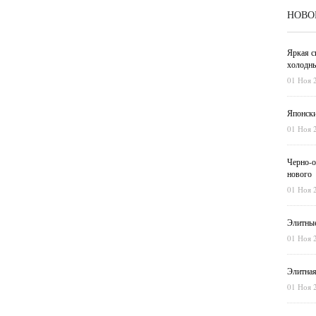
НОВО
Яркая с
холодны
01 Ноя 
Японски
01 Ноя 
Черно-о
нового
01 Ноя 
Элитные
01 Ноя 
Элитная
01 Ноя 