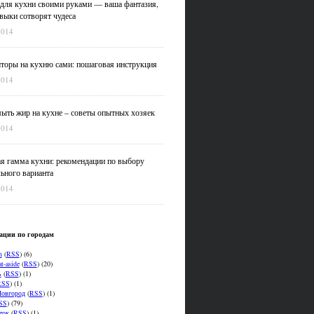
для кухни своими руками — ваша фантазия,
выки сотворят чудеса
2014
оры на кухню сами: пошаговая инструкция
2014
ыть жир на кухне – советы опытных хозяек
2014
я гамма кухни: рекомендации по выбору
ьного варианта
2014
ации по городам
n
(
RSS
) (6)
t-aside
(
RSS
) (20)
ь
(
RSS
) (1)
RSS
) (1)
овгород
(
RSS
) (1)
SS
) (79)
ток
(
RSS
) (1)