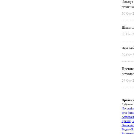
Фасады 
плюс на
30 Окт 
Шьем шт
30 Окт 
Чем отм
29 Окт 
Цветова
оптимал
29 Окт 
Организ
Рубрики
Navigatio
post-forma
Астрахан
Брянск
(
ВеликийН
Видео
(
R
Владивос