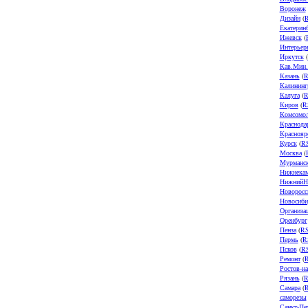
Воронеж
Дизайн
(
Екатерин
Ижевск
(
Интерьер
Иркутск
(
Кав.Мин
Казань
(
R
Калининг
Калуга
(
R
Киров
(
R
Комсомол
Краснода
Краснояр
Курск
(
R
Москва
(
Мурманс
Нижнека
НижнийН
Новоросс
Новосиби
Организа
Оренбург
Пенза
(
R
Пермь
(
R
Псков
(
R
Ремонт
(
Ростов-н
Рязань
(
R
Самара
(
саморезы
Санкт-Пе