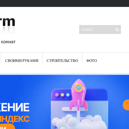
СВОИМИ РУКАМИ
СТРОИТЕЛЬСТВО
ФОТО
Свежие записи
Яркая синяя кухня: как грамотно можно использовать холодный
цвет в интерьере
Японские кухонные ножи: традиции древних самураев
Черно-оранжевая кухня – борьба вкуса или поиск нового
Элитные кухни: стилевые особенности
Элитная посуда для кухни – гордость любой хозяйки
Шкаф-пенал для кухни по инструкции
Электропроводка на кухне: планирование и монтаж
Что представляет собой столовая группа для кухни
Школа ремонта кухни
Черно-белая кухня – дань моде или универсальный вариант дизайна
Электрические вытяжки для кухни:особенности применения
Фасады для кухни своими руками — ваша фантазия, плюс навыки
сотворят чудеса
Шьем шторы на кухню сами: пошаговая инструкция
Чем отмыть жир на кухне – советы опытных хозяек