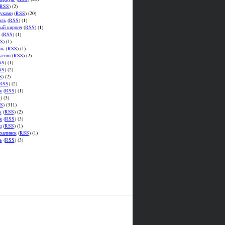
RSS
) (2)
уками
(
RSS
) (20)
оль
(
RSS
) (1)
ый кирпич
(
RSS
) (1)
(
RSS
) (1)
S
) (1)
ль
(
RSS
) (1)
ьство
(
RSS
) (2)
SS
) (1)
SS
) (2)
S
) (2)
RSS
) (2)
к
(
RSS
) (1)
S
) (3)
S
) (311)
к
(
RSS
) (2)
к
(
RSS
) (3)
ц
(
RSS
) (1)
халинск
(
RSS
) (1)
ь
(
RSS
) (3)