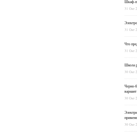
Шкаф-пе
31 Окт 
Электро
31 Окт 
Что пре
31 Окт 
Школа р
30 Окт 
Черно-б
вариант
30 Окт 
Электри
примен
30 Окт 