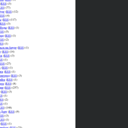
(
RSS
) (3)
RSS
) (77)
бург
(
RSS
) (12)
RSS
) (4)
ы
(
RSS
) (117)
RSS
) (3)
.Воды
(
RSS
) (1)
SS
) (5)
рад
(
RSS
) (1)
SS
) (2)
SS
) (1)
ьск-на-Амуре
(
RSS
) (1)
р
(
RSS
) (14)
ск
(
RSS
) (3)
SS
) (1)
RSS
) (27)
к
(
RSS
) (1)
мск
(
RSS
) (1)
овгород
(
RSS
) (3)
ийск
(
RSS
) (1)
рск
(
RSS
) (8)
ции
(
RSS
) (257)
(
RSS
) (3)
SS
) (1)
SS
) (2)
SS
) (1)
RSS
) (148)
а-Дону
(
RSS
) (9)
SS
) (3)
RSS
) (1)
(
RSS
) (1)
тербург
(
RSS
) (23)