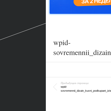
wpid-
sovremennii_dizain
Предыдущая страница
wpid-
sovremennii_dizain_kuxni_podkupaet_izis