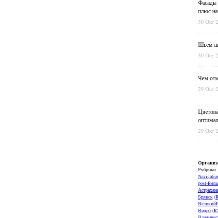
Фасады 
плюс на
30 Окт 
Шьем шт
30 Окт 
Чем отм
29 Окт 
Цветова
оптимал
29 Окт 
Организ
Рубрики
Navigatio
post-forma
Астрахан
Брянск
(
ВеликийН
Видео
(
R
Владивос