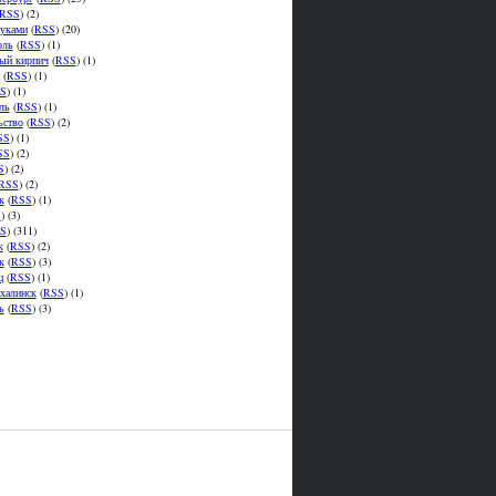
RSS
) (2)
уками
(
RSS
) (20)
оль
(
RSS
) (1)
ый кирпич
(
RSS
) (1)
(
RSS
) (1)
S
) (1)
ль
(
RSS
) (1)
ьство
(
RSS
) (2)
SS
) (1)
SS
) (2)
S
) (2)
RSS
) (2)
к
(
RSS
) (1)
S
) (3)
S
) (311)
к
(
RSS
) (2)
к
(
RSS
) (3)
ц
(
RSS
) (1)
халинск
(
RSS
) (1)
ь
(
RSS
) (3)