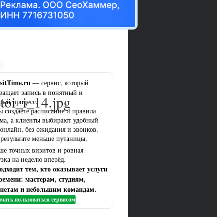
ма
sitTime.ru
— сервис, который
ращает запись в понятный и
toi_i_14.jpg
рый процесс.
ы создаёте расписание и правила
ма, а клиенты выбирают удобный
 онлайн, без ожидания и звонков.
 результате меньше путаницы,
ше точных визитов и ровная
узка на неделю вперёд.
одходит тем, кто оказывает услуги
ремени: мастерам, студиям,
нетам и небольшим командам.
чать пользоваться сервисом