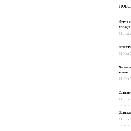
НОВО
Яркая с
холодны
01 Ноя 
Японски
01 Ноя 
Черно-о
нового
01 Ноя 
Элитные
01 Ноя 
Элитная
01 Ноя 