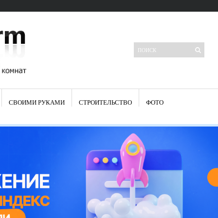
СВОИМИ РУКАМИ
СТРОИТЕЛЬСТВО
ФОТО
Свежие записи
Яркая синяя кухня: как грамотно можно использовать холодный
цвет в интерьере
Японские кухонные ножи: традиции древних самураев
Черно-оранжевая кухня – борьба вкуса или поиск нового
Элитные кухни: стилевые особенности
Элитная посуда для кухни – гордость любой хозяйки
Шкаф-пенал для кухни по инструкции
Электропроводка на кухне: планирование и монтаж
Что представляет собой столовая группа для кухни
Школа ремонта кухни
Черно-белая кухня – дань моде или универсальный вариант дизайна
Электрические вытяжки для кухни:особенности применения
Фасады для кухни своими руками — ваша фантазия, плюс навыки
сотворят чудеса
Шьем шторы на кухню сами: пошаговая инструкция
Чем отмыть жир на кухне – советы опытных хозяек