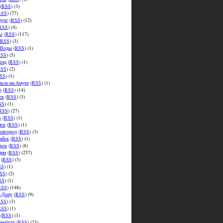
(
RSS
) (3)
RSS
) (77)
бург
(
RSS
) (12)
RSS
) (4)
ы
(
RSS
) (117)
RSS
) (3)
.Воды
(
RSS
) (1)
SS
) (5)
рад
(
RSS
) (1)
SS
) (2)
SS
) (1)
ьск-на-Амуре
(
RSS
) (1)
р
(
RSS
) (14)
ск
(
RSS
) (3)
SS
) (1)
RSS
) (27)
к
(
RSS
) (1)
мск
(
RSS
) (1)
овгород
(
RSS
) (3)
ийск
(
RSS
) (1)
рск
(
RSS
) (8)
ции
(
RSS
) (257)
(
RSS
) (3)
SS
) (1)
SS
) (2)
SS
) (1)
RSS
) (148)
а-Дону
(
RSS
) (9)
SS
) (3)
RSS
) (1)
(
RSS
) (1)
тербург
(
RSS
) (23)