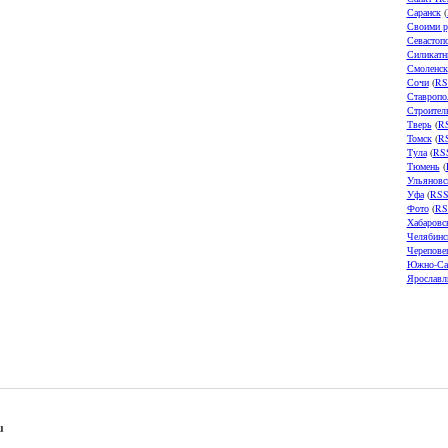
Саранск
(
Своими р
Севастоп
Силикатн
Смоленск
Сочи
(
RS
Ставропо
Строител
Тверь
(
R
Томск
(
R
Тула
(
RS
Тюмень
(
Ульяновс
Уфа
(
RS
Фото
(
RS
Хабаровс
Челябинс
Черепове
Южно-Са
Ярославл
u