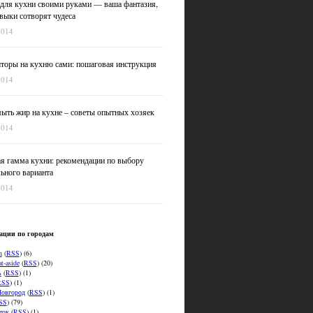
для кухни своими руками — ваша фантазия,
выки сотворят чудеса
2014
оры на кухню сами: пошаговая инструкция
2014
ыть жир на кухне – советы опытных хозяек
2014
я гамма кухни: рекомендации по выбору
ьного варианта
2014
ации по городам
n
(
RSS
) (6)
t-aside
(
RSS
) (20)
ь
(
RSS
) (1)
RSS
) (1)
овгород
(
RSS
) (1)
SS
) (79)
ток
(
RSS
) (1)