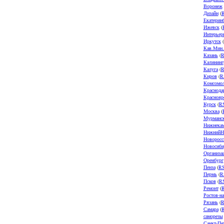
Воронеж
Дизайн
(
Екатерин
Ижевск
(
Интерьер
Иркутск
(
Кав.Мин
Казань
(
R
Калининг
Калуга
(
R
Киров
(
R
Комсомол
Краснода
Краснояр
Курск
(
R
Москва
(
Мурманс
Нижнека
НижнийН
Новоросс
Новосиби
Организа
Оренбург
Пенза
(
R
Пермь
(
R
Псков
(
R
Ремонт
(
Ростов-н
Рязань
(
R
Самара
(
саморезы
Санкт-Пе