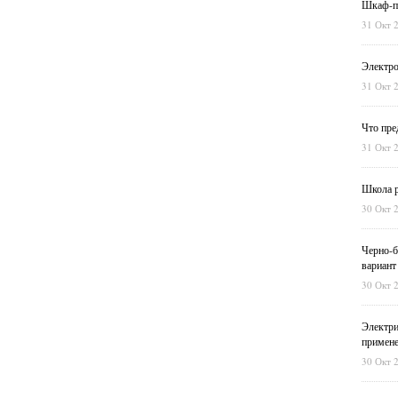
Шкаф-пе
31 Окт 
Электро
31 Окт 
Что пре
31 Окт 
Школа р
30 Окт 
Черно-б
вариант
30 Окт 
Электри
примен
30 Окт 