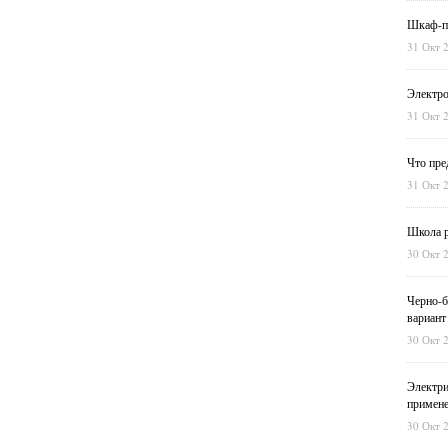
Шкаф-пе
31 Окт 
Электро
31 Окт 
Что пре
31 Окт 
Школа р
30 Окт 
Черно-б
вариант
30 Окт 
Электри
примен
30 Окт 