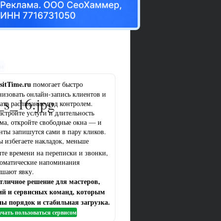
ма
sitTime.ru
помогает быстро
низовать онлайн-запись клиентов и
_s_16.jpg
ать расписание под контролем.
астройте услуги и длительность
ма, откройте свободные окна — и
нты запишутся сами в пару кликов.
ы избегаете накладок, меньше
ите времени на переписки и звонки,
томатические напоминания
шают явку.
тличное решение для мастеров,
ий и сервисных команд, которым
ы порядок и стабильная загрузка.
чать пользоваться сервисом