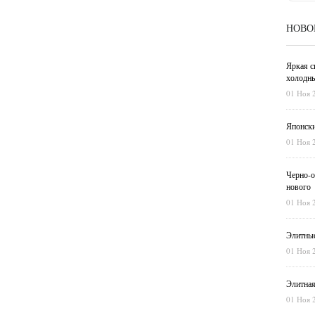
НОВО
Яркая с
холодны
01 Ноя 
Японски
01 Ноя 
Черно-о
нового
01 Ноя 
Элитные
01 Ноя 
Элитная
01 Ноя 