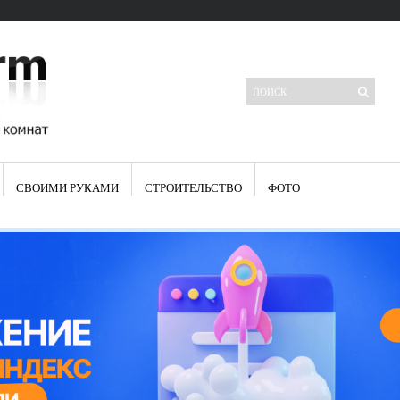
СВОИМИ РУКАМИ
СТРОИТЕЛЬСТВО
ФОТО
Свежие записи
Яркая синяя кухня: как грамотно можно использовать холодный
цвет в интерьере
Японские кухонные ножи: традиции древних самураев
Черно-оранжевая кухня – борьба вкуса или поиск нового
Элитные кухни: стилевые особенности
Элитная посуда для кухни – гордость любой хозяйки
Шкаф-пенал для кухни по инструкции
Электропроводка на кухне: планирование и монтаж
Что представляет собой столовая группа для кухни
Школа ремонта кухни
Черно-белая кухня – дань моде или универсальный вариант дизайна
Электрические вытяжки для кухни:особенности применения
Фасады для кухни своими руками — ваша фантазия, плюс навыки
сотворят чудеса
Шьем шторы на кухню сами: пошаговая инструкция
Чем отмыть жир на кухне – советы опытных хозяек