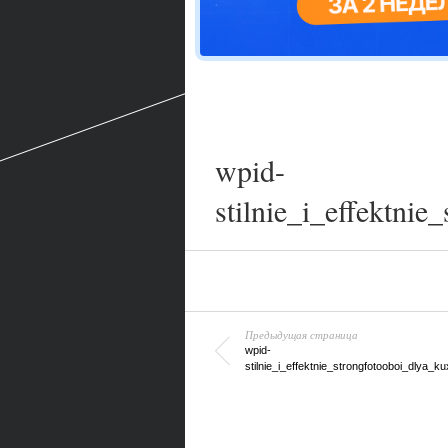
wpid-
stilnie_i_effektni
Предыдущая страница
wpid-
stilnie_i_effektnie_strongfotooboi_dlya_ku