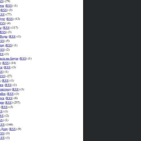
SS
) (79)
ток
(
RSS
) (1)
(
RSS
) (3)
RSS
) (77)
бург
(
RSS
) (12)
RSS
) (4)
ы
(
RSS
) (117)
RSS
) (3)
.Воды
(
RSS
) (1)
SS
) (5)
рад
(
RSS
) (1)
SS
) (2)
SS
) (1)
ьск-на-Амуре
(
RSS
) (1)
р
(
RSS
) (14)
ск
(
RSS
) (3)
SS
) (1)
RSS
) (27)
к
(
RSS
) (1)
мск
(
RSS
) (1)
овгород
(
RSS
) (3)
ийск
(
RSS
) (1)
рск
(
RSS
) (8)
ции
(
RSS
) (257)
(
RSS
) (3)
SS
) (1)
SS
) (2)
SS
) (1)
RSS
) (148)
а-Дону
(
RSS
) (9)
SS
) (3)
RSS
) (1)