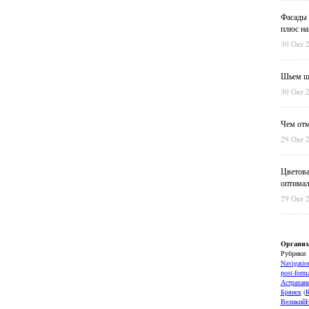
Фасады 
плюс на
30 Окт 
Шьем шт
30 Окт 
Чем отм
29 Окт 
Цветова
оптимал
29 Окт 
Организ
Рубрики
Navigatio
post-forma
Астрахан
Брянск
(
ВеликийН