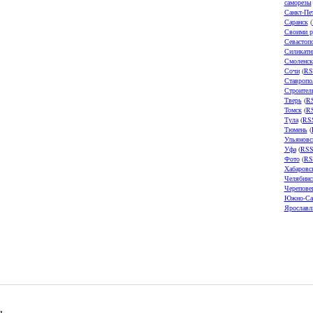
саморезы
Санкт-Пе
Саранск
(
Своими р
Севастоп
Силикатн
Смоленск
Сочи
(
RS
Ставропо
Строител
Тверь
(
R
Томск
(
R
Тула
(
RS
Тюмень
(
Ульяновс
Уфа
(
RS
Фото
(
RS
Хабаровс
Челябинс
Черепове
Южно-Са
Ярославл
u