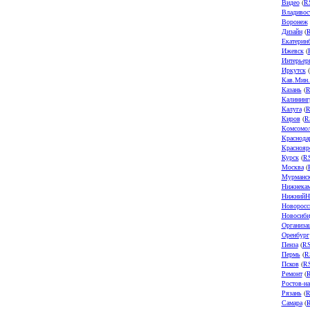
Видео
(
R
Владивос
Воронеж
Дизайн
(
Екатерин
Ижевск
(
Интерьер
Иркутск
(
Кав.Мин
Казань
(
R
Калининг
Калуга
(
R
Киров
(
R
Комсомол
Краснода
Краснояр
Курск
(
R
Москва
(
Мурманс
Нижнека
НижнийН
Новоросс
Новосиби
Организа
Оренбург
Пенза
(
R
Пермь
(
R
Псков
(
R
Ремонт
(
Ростов-н
Рязань
(
R
Самара
(