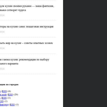
для кухни своими руками — ваша фантазия,
выки сотворят чудеса
2014
оры на кухню сами: пошаговая инструкция
2014
ыть жир на кухне – советы опытных хозяек
2014
я гамма кухни: рекомендации по выбору
ьного варианта
2014
ации по городам
n
(
RSS
) (6)
t-aside
(
RSS
) (20)
ь
(
RSS
) (1)
RSS
) (1)
овгород
(
RSS
) (1)