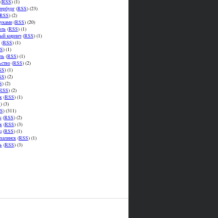
(
RSS
) (1)
тербург
(
RSS
) (23)
RSS
) (2)
уками
(
RSS
) (20)
оль
(
RSS
) (1)
ый кирпич
(
RSS
) (1)
(
RSS
) (1)
S
) (1)
ль
(
RSS
) (1)
ьство
(
RSS
) (2)
SS
) (1)
SS
) (2)
S
) (2)
RSS
) (2)
к
(
RSS
) (1)
S
) (3)
S
) (311)
к
(
RSS
) (2)
к
(
RSS
) (3)
ц
(
RSS
) (1)
халинск
(
RSS
) (1)
ь
(
RSS
) (3)