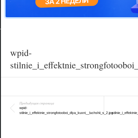
Цветовая га
варианта
wpid-
stilnie_i_effektnie_strongfotoobo
Предыдущая страница
wpid-
stilnie_i_effektnie_strongfotooboi_dlya_kuxni__luchshii_s_2.jpg
stilnie_i_effektn