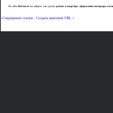
На сайте
Helvrm.ru
вы найдете, как сделать
ремонт в квартире
,
оформление интерьера гост
Сокращение ссылок - Создать короткий URL
⚡
↗