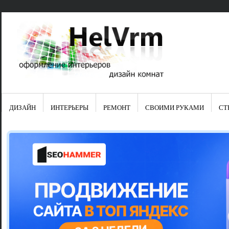
ДИЗАЙН
ИНТЕРЬЕРЫ
РЕМОНТ
СВОИМИ РУКАМИ
СТ
Свежие зап
Яркая синяя
цвет в интер
Японские ку
Черно-оранж
Элитные кух
Элитная пос
Шкаф-пенал 
Электропров
Что предста
Школа ремо
Черно-белая
Электрическ
Фасады для
сотворят чу
Шьем шторы
Чем отмыть 