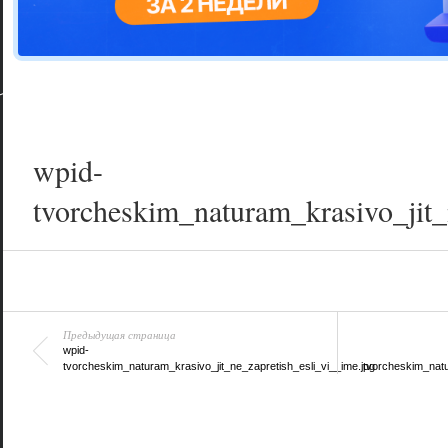
Цветовая га
варианта
wpid-
tvorcheskim_naturam_krasivo_jit_
Предыдущая страница
wpid-
tvorcheskim_naturam_krasivo_jit_ne_zapretish_esli_vi__ime.jpg
tvorcheskim_natu