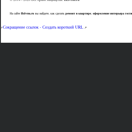
На сайте
Helvrm.ru
вы найдете, как сделать
ремонт в квартире
,
оформление интерьера гост
Сокращение ссылок - Создать короткий URL
⚡
↗