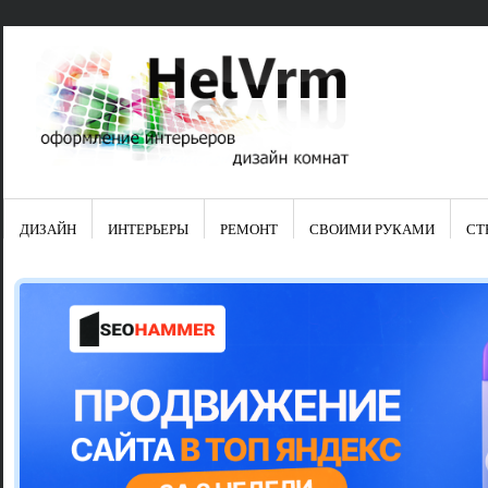
ДИЗАЙН
ИНТЕРЬЕРЫ
РЕМОНТ
СВОИМИ РУКАМИ
СТ
Свежие зап
Яркая синяя
цвет в интер
Японские ку
Черно-оранж
Элитные кух
Элитная пос
Шкаф-пенал 
Электропров
Что предста
Школа ремо
Черно-белая
Электрическ
Фасады для
сотворят чу
Шьем шторы
Чем отмыть 