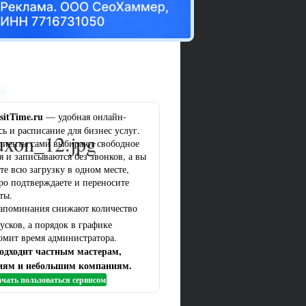
ма
sitTime.ru
— удобная онлайн-
сь и расписание для бизнес услуг.
uxon_12.jpg
лиенты сами выбирают свободное
я и записываются без звонков, а вы
те всю загрузку в одном месте,
ро подтверждаете и переносите
ты.
апоминания снижают количество
усков, а порядок в графике
омит время администратора.
одходит частным мастерам,
иям и небольшим компаниям.
чать пользоваться сервисом