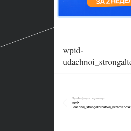
wpid-
udachnoi_strongalt
Предыдущая страница
wpid-
udachnoi_strongalternativoi_keramichesk