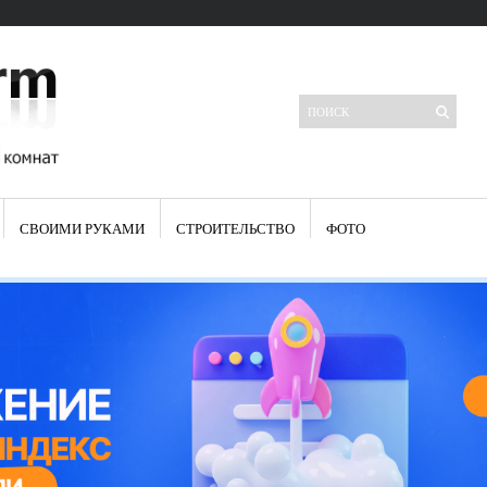
СВОИМИ РУКАМИ
СТРОИТЕЛЬСТВО
ФОТО
Свежие записи
Яркая синяя кухня: как грамотно можно использовать холодный
цвет в интерьере
Японские кухонные ножи: традиции древних самураев
Черно-оранжевая кухня – борьба вкуса или поиск нового
Элитные кухни: стилевые особенности
Элитная посуда для кухни – гордость любой хозяйки
Шкаф-пенал для кухни по инструкции
Электропроводка на кухне: планирование и монтаж
Что представляет собой столовая группа для кухни
Школа ремонта кухни
Черно-белая кухня – дань моде или универсальный вариант дизайна
Электрические вытяжки для кухни:особенности применения
Фасады для кухни своими руками — ваша фантазия, плюс навыки
сотворят чудеса
Шьем шторы на кухню сами: пошаговая инструкция
Чем отмыть жир на кухне – советы опытных хозяек