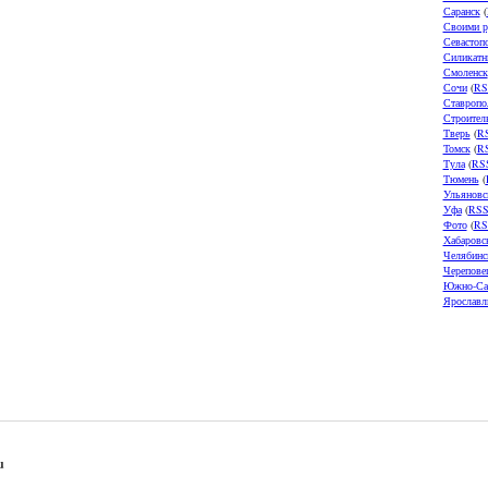
Саранск
(
Своими р
Севастоп
Силикатн
Смоленск
Сочи
(
RS
Ставропо
Строител
Тверь
(
R
Томск
(
R
Тула
(
RS
Тюмень
(
Ульяновс
Уфа
(
RS
Фото
(
RS
Хабаровс
Челябинс
Черепове
Южно-Са
Ярославл
u