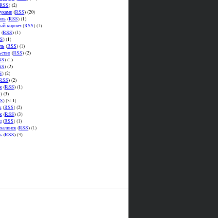
RSS
) (2)
уками
(
RSS
) (20)
оль
(
RSS
) (1)
ый кирпич
(
RSS
) (1)
(
RSS
) (1)
S
) (1)
ль
(
RSS
) (1)
ьство
(
RSS
) (2)
SS
) (1)
SS
) (2)
S
) (2)
RSS
) (2)
к
(
RSS
) (1)
S
) (3)
S
) (311)
к
(
RSS
) (2)
к
(
RSS
) (3)
ц
(
RSS
) (1)
халинск
(
RSS
) (1)
ь
(
RSS
) (3)