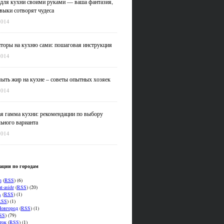
для кухни своими руками — ваша фантазия,
выки сотворят чудеса
2014
оры на кухню сами: пошаговая инструкция
2014
ыть жир на кухне – советы опытных хозяек
2014
я гамма кухни: рекомендации по выбору
ьного варианта
2014
ации по городам
n
(
RSS
) (6)
t-aside
(
RSS
) (20)
ь
(
RSS
) (1)
RSS
) (1)
овгород
(
RSS
) (1)
SS
) (79)
ток
(
RSS
) (1)