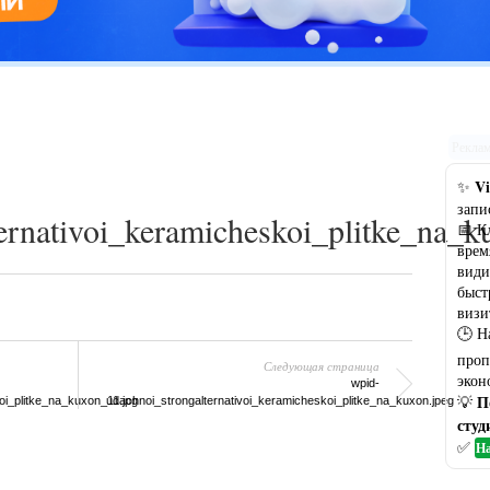
Цветовая гамма кухни: рекомендации по выбору оптимального
варианта
Рекла
Vi
✨
запи
ernativoi_keramicheskoi_plitke_na_k
📅 К
врем
види
быст
визи
🕒 Н
проп
Следующая страница
экон
wpid-
П
💡
oi_plitke_na_kuxon_11.jpg
udachnoi_strongalternativoi_keramicheskoi_plitke_na_kuxon.jpeg
студ
✅
На