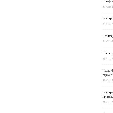
Шкаф-пе
31 Окт 
Электро
31 Окт 
Что пре
31 Окт 
Школа р
30 Окт 
Черно-б
вариант
30 Окт 
Электри
примен
30 Окт 