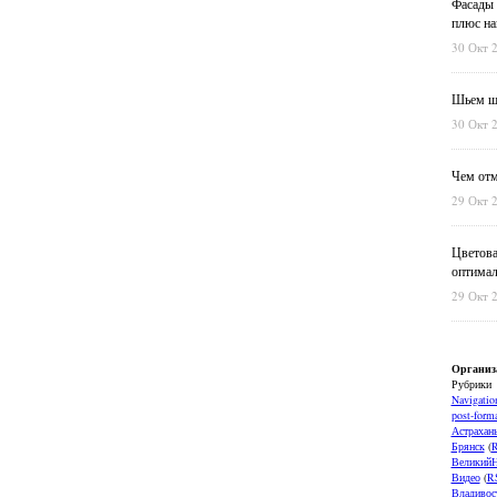
Фасады 
плюс на
30 Окт 
Шьем шт
30 Окт 
Чем отм
29 Окт 
Цветова
оптимал
29 Окт 
Организ
Рубрики
Navigatio
post-forma
Астрахан
Брянск
(
ВеликийН
Видео
(
R
Владивос