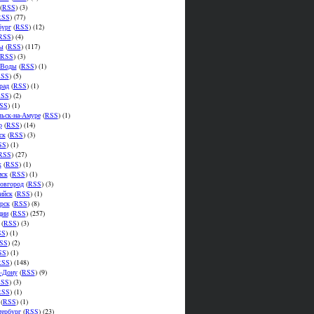
(
RSS
) (3)
RSS
) (77)
бург
(
RSS
) (12)
RSS
) (4)
ы
(
RSS
) (117)
RSS
) (3)
.Воды
(
RSS
) (1)
SS
) (5)
рад
(
RSS
) (1)
SS
) (2)
SS
) (1)
ьск-на-Амуре
(
RSS
) (1)
р
(
RSS
) (14)
ск
(
RSS
) (3)
SS
) (1)
RSS
) (27)
к
(
RSS
) (1)
мск
(
RSS
) (1)
овгород
(
RSS
) (3)
ийск
(
RSS
) (1)
рск
(
RSS
) (8)
ции
(
RSS
) (257)
(
RSS
) (3)
SS
) (1)
SS
) (2)
SS
) (1)
RSS
) (148)
а-Дону
(
RSS
) (9)
SS
) (3)
RSS
) (1)
(
RSS
) (1)
тербург
(
RSS
) (23)