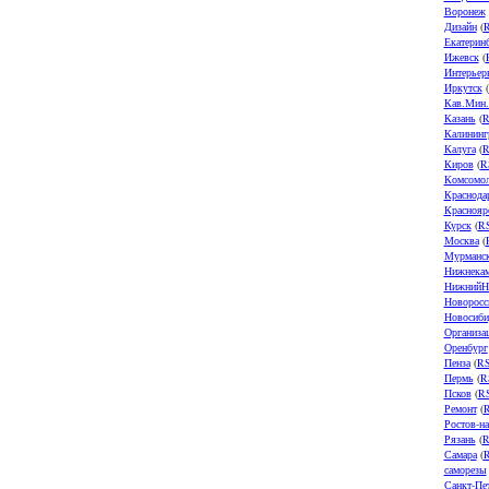
Воронеж
Дизайн
(
Екатерин
Ижевск
(
Интерьер
Иркутск
(
Кав.Мин
Казань
(
R
Калининг
Калуга
(
R
Киров
(
R
Комсомол
Краснода
Краснояр
Курск
(
R
Москва
(
Мурманс
Нижнека
НижнийН
Новоросс
Новосиби
Организа
Оренбург
Пенза
(
R
Пермь
(
R
Псков
(
R
Ремонт
(
Ростов-н
Рязань
(
R
Самара
(
саморезы
Санкт-Пе