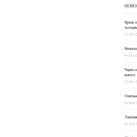
НОВО
Яркая с
холодны
01 Ноя 
Японски
01 Ноя 
Черно-о
нового
01 Ноя 
Элитные
01 Ноя 
Элитная
01 Ноя 