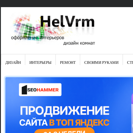
ДИЗАЙН
ИНТЕРЬЕРЫ
РЕМОНТ
СВОИМИ РУКАМИ
СТ
Свежие зап
Яркая синяя
цвет в интер
Японские ку
Черно-оранж
Элитные кух
Элитная пос
Шкаф-пенал 
Электропров
Что предста
Школа ремо
Черно-белая
Электрическ
Фасады для
сотворят чу
Шьем шторы
Чем отмыть 