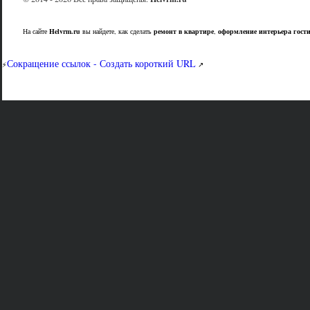
На сайте
Helvrm.ru
вы найдете, как сделать
ремонт в квартире
,
оформление интерьера гост
Сокращение ссылок - Создать короткий URL
⚡
↗