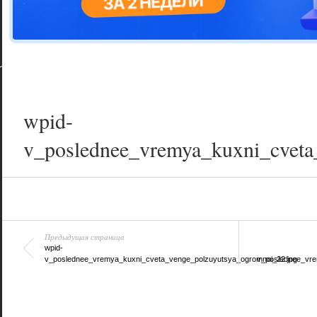
Цветовая га
варианта
wpid-
v_poslednee_vremya_kuxni_cveta
Предыдущая страница
wpid-
v_poslednee_vremya_kuxni_cveta_venge_polzuyutsya_ogromnoi_22.jpg
v_poslednee_vre