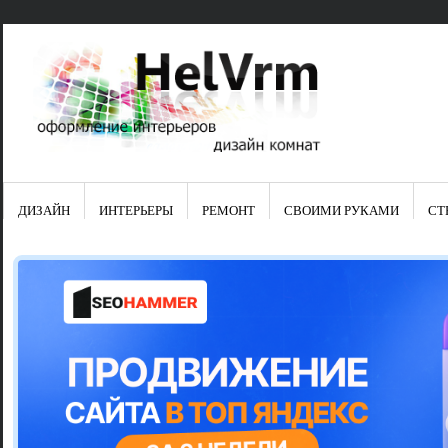
ДИЗАЙН
ИНТЕРЬЕРЫ
РЕМОНТ
СВОИМИ РУКАМИ
СТ
Свежие зап
Яркая синяя
цвет в интер
Японские ку
Черно-оранж
Элитные кух
Элитная пос
Шкаф-пенал 
Электропров
Что предста
Школа ремо
Черно-белая
Электрическ
Фасады для
сотворят чу
Шьем шторы
Чем отмыть 