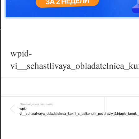
Цветовая га
варианта
wpid-
vi__schastlivaya_obladatelnica_
Предыдущая страница
wpid-
vi__schastlivaya_obladatelnica_kuxni_s_balkonom_pozdravly_11.jpg
nazvanie_fartuk_