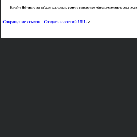
На сайте
Helvrm.ru
вы найдете, как сделать
ремонт в квартире
,
оформление интерьера гост
Сокращение ссылок - Создать короткий URL
⚡
↗